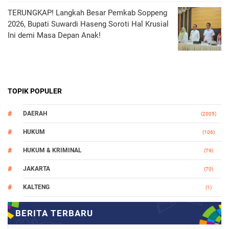
TERUNGKAP! Langkah Besar Pemkab Soppeng
2026, Bupati Suwardi Haseng Soroti Hal Krusial
Ini demi Masa Depan Anak!
TOPIK POPULER
DAERAH
(2005)
HUKUM
(106)
HUKUM & KRIMINAL
(79)
JAKARTA
(70)
KALTENG
(1)
MAKASSAR
(78)
NASIONAL
(748)