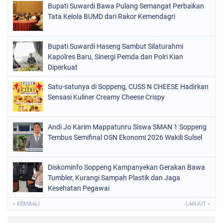
Bupati Suwardi Bawa Pulang Semangat Perbaikan
ORGANISASI
(162)
Tata Kelola BUMD dari Rakor Kemendagri
PERISTIWA
(98)
Bupati Suwardi Haseng Sambut Silaturahmi
POLITIK
(157)
Kapolres Baru, Sinergi Pemda dan Polri Kian
POLRI
Diperkuat
(682)
SOPPENG
(1149)
Satu-satunya di Soppeng, CUSS N CHEESE Hadirkan
Sensasi Kuliner Creamy Cheese Crispy
SULSEL
(491)
Andi Jo Karim Mappatunru Siswa SMAN 1 Soppeng
Tembus Semifinal OSN Ekonomi 2026 Wakili Sulsel
Diskominfo Soppeng Kampanyekan Gerakan Bawa
Tumbler, Kurangi Sampah Plastik dan Jaga
Kesehatan Pegawai
« KEMBALI
LANJUT »