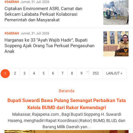
#DAERAH
Jumat, 31 Juli 2026
Ciptakan Environment ASRI, Camat dan
Sekcam Lalabata Perkuat Kolaborasi
Pemerintah dan Masyarakat
#DAERAH
Jumat, 31 Juli 2026
Harganas ke 33 "Ayah Wajib Hadir", Bupati
Soppeng Ajak Orang Tua Perkuat Pengasuhan
Anak
...
2
3
4
5
6
7
8
9
352
LANJUT »
1
Beranda
Bupati Suwardi Bawa Pulang Semangat Perbaikan Tata
Kelola BUMD dari Rakor Kemendagri
Makassar, Rajapena.com , Bagi Bupati Soppeng H. Suwardi
Haseng, menghadiri Rapat Koordinasi (Rakor) BUMD, BLUD, dan
Barang Milik Daerah yan...