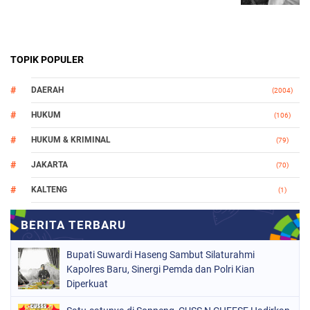
TOPIK POPULER
DAERAH
(2004)
HUKUM
(106)
HUKUM & KRIMINAL
(79)
JAKARTA
(70)
KALTENG
(1)
MAKASSAR
(78)
NASIONAL
(748)
Bupati Suwardi Haseng Sambut Silaturahmi
ORGANISASI
(162)
Kapolres Baru, Sinergi Pemda dan Polri Kian
Diperkuat
PERISTIWA
(98)