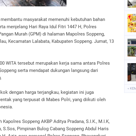
P
S
a membantu masyarakat memenuhi kebutuhan bahan
S
a menjelang Hari Raya Idul Fitri 1447 H, Polres
Pangan Murah (GPM) di halaman Mapolres Soppeng,
Rilau, Kecamatan Lalabata, Kabupaten Soppeng. Jumat, 13
9.00 WITA tersebut merupakan kerja sama antara Polres
oppeng serta mendapat dukungan langsung dari
.
« KE
ok dengan harga terjangkau, kegiatan ini juga
tak yang terpusat di Mabes Polri, yang diikuti oleh
onesia.
h Kapolres Soppeng AKBP Aditya Pradana, S.I.K., M.I.K,
 S.Sos, Pimpinan Bulog Cabang Soppeng Abdul Haris