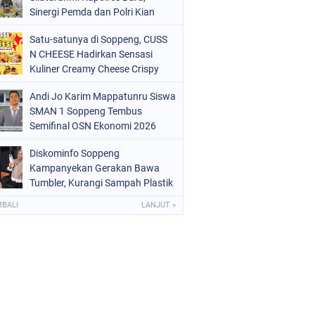
OLRI
(682)
Sinergi Pemda dan Polri Kian
Diperkuat
OPPENG
(1149)
Satu-satunya di Soppeng, CUSS
N CHEESE Hadirkan Sensasi
ULSEL
(491)
Kuliner Creamy Cheese Crispy
Andi Jo Karim Mappatunru Siswa
SMAN 1 Soppeng Tembus
Semifinal OSN Ekonomi 2026
Wakili Sulsel
Diskominfo Soppeng
Kampanyekan Gerakan Bawa
Tumbler, Kurangi Sampah Plastik
dan Jaga Kesehatan Pegawai
MBALI
LANJUT »