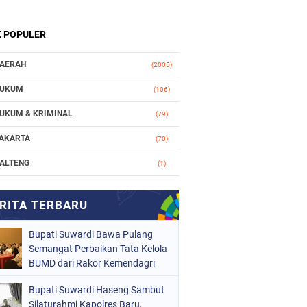
K POPULER
AERAH
(2005)
UKUM
(106)
UKUM & KRIMINAL
(79)
AKARTA
(70)
ALTENG
(1)
AKASSAR
(78)
ASIONAL
(748)
Bupati Suwardi Bawa Pulang
RGANISASI
(162)
Semangat Perbaikan Tata Kelola
ERISTIWA
BUMD dari Rakor Kemendagri
(98)
OLITIK
(157)
Bupati Suwardi Haseng Sambut
Silaturahmi Kapolres Baru,