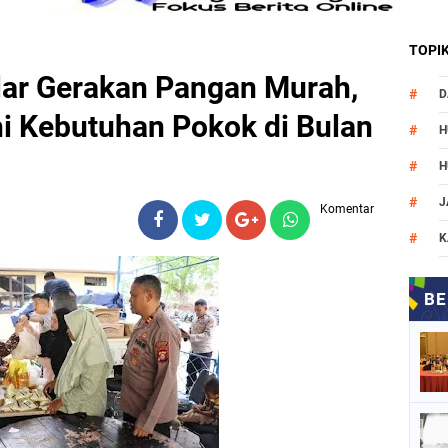
TOPI
lar Gerakan Pangan Murah,
D
i Kebutuhan Pokok di Bulan
H
H
J
Komentar
K
M
N
O
P
P