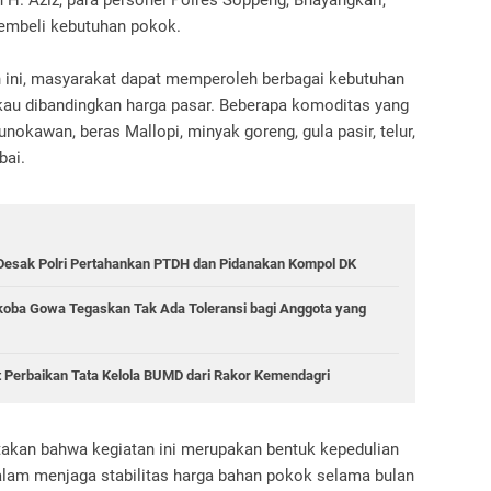
 H. Aziz, para personel Polres Soppeng, Bhayangkari,
embeli kebutuhan pokok.
ini, masyarakat dapat memperoleh berbagai kebutuhan
kau dibandingkan harga pasar. Beberapa komoditas yang
unokawan, beras Mallopi, minyak goreng, gula pasir, telur,
bai.
 Desak Polri Pertahankan PTDH dan Pidanakan Kompol DK
koba Gowa Tegaskan Tak Ada Toleransi bagi Anggota yang
 Perbaikan Tata Kelola BUMD dari Rakor Kemendagri
akan bahwa kegiatan ini merupakan bentuk kepedulian
alam menjaga stabilitas harga bahan pokok selama bulan