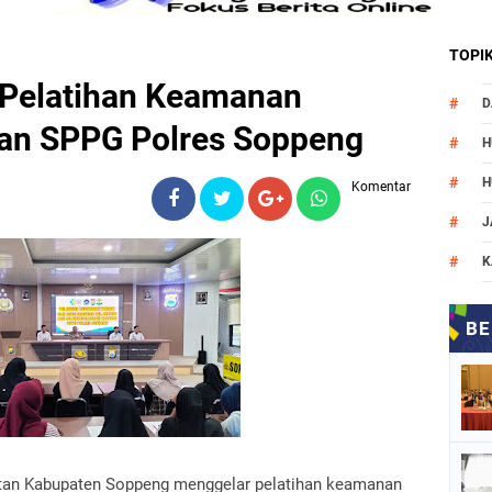
TOPI
 Pelatihan Keamanan
D
an SPPG Polres Soppeng
H
H
Komentar
J
K
M
N
O
P
P
tan Kabupaten Soppeng menggelar pelatihan keamanan