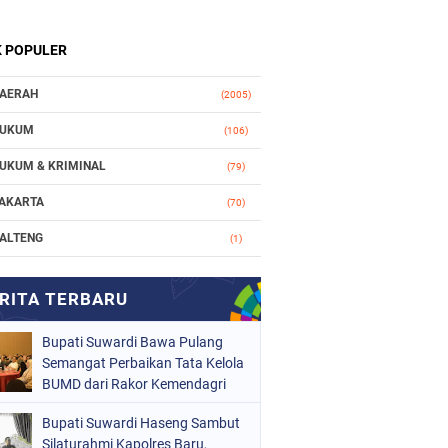
K POPULER
AERAH
(2005)
UKUM
(106)
UKUM & KRIMINAL
(79)
AKARTA
(70)
ALTENG
(1)
AKASSAR
(78)
ASIONAL
(748)
Bupati Suwardi Bawa Pulang
RGANISASI
(162)
Semangat Perbaikan Tata Kelola
ERISTIWA
BUMD dari Rakor Kemendagri
(98)
OLITIK
(157)
Bupati Suwardi Haseng Sambut
Silaturahmi Kapolres Baru,