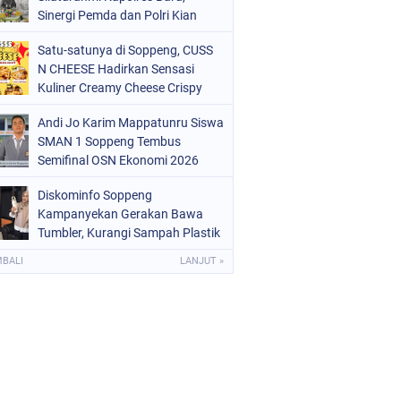
OLRI
(682)
Sinergi Pemda dan Polri Kian
Diperkuat
OPPENG
(1149)
Satu-satunya di Soppeng, CUSS
N CHEESE Hadirkan Sensasi
ULSEL
(491)
Kuliner Creamy Cheese Crispy
Andi Jo Karim Mappatunru Siswa
SMAN 1 Soppeng Tembus
Semifinal OSN Ekonomi 2026
Wakili Sulsel
Diskominfo Soppeng
Kampanyekan Gerakan Bawa
Tumbler, Kurangi Sampah Plastik
dan Jaga Kesehatan Pegawai
MBALI
LANJUT »