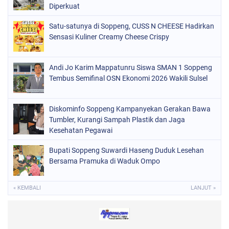
Diperkuat
PERISTIWA
(98)
Satu-satunya di Soppeng, CUSS N CHEESE Hadirkan
POLITIK
(157)
Sensasi Kuliner Creamy Cheese Crispy
POLRI
(682)
SOPPENG
(1148)
Andi Jo Karim Mappatunru Siswa SMAN 1 Soppeng
Tembus Semifinal OSN Ekonomi 2026 Wakili Sulsel
SULSEL
(491)
Diskominfo Soppeng Kampanyekan Gerakan Bawa
Tumbler, Kurangi Sampah Plastik dan Jaga
Kesehatan Pegawai
Bupati Soppeng Suwardi Haseng Duduk Lesehan
Bersama Pramuka di Waduk Ompo
« KEMBALI
LANJUT »