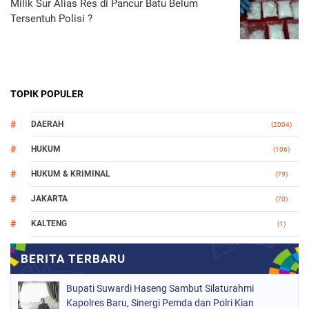
Milik Sur Alias Res di Pancur Batu Belum
Tersentuh Polisi ?
TOPIK POPULER
DAERAH
(2004)
HUKUM
(106)
HUKUM & KRIMINAL
(79)
JAKARTA
(70)
KALTENG
(1)
MAKASSAR
(78)
NASIONAL
(748)
Bupati Suwardi Haseng Sambut Silaturahmi
ORGANISASI
(162)
Kapolres Baru, Sinergi Pemda dan Polri Kian