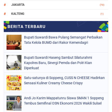
JAKARTA
(70)
KALTENG
(1)
MAKASSAR
(78)
NASIONAL
(748)
Bupati Suwardi Bawa Pulang Semangat Perbaikan
ORGANISASI
(162)
Tata Kelola BUMD dari Rakor Kemendagri
PERISTIWA
(98)
Bupati Suwardi Haseng Sambut Silaturahmi
POLITIK
(157)
Kapolres Baru, Sinergi Pemda dan Polri Kian
POLRI
Diperkuat
(682)
SOPPENG
(1149)
Satu-satunya di Soppeng, CUSS N CHEESE Hadirkan
Sensasi Kuliner Creamy Cheese Crispy
SULSEL
(491)
Andi Jo Karim Mappatunru Siswa SMAN 1 Soppeng
Tembus Semifinal OSN Ekonomi 2026 Wakili Sulsel