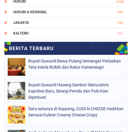
HUKUM
(106)
HUKUM & KRIMINAL
(79)
JAKARTA
(70)
KALTENG
(1)
MAKASSAR
(78)
NASIONAL
(748)
Bupati Suwardi Bawa Pulang Semangat Perbaikan
ORGANISASI
(162)
Tata Kelola BUMD dari Rakor Kemendagri
PERISTIWA
(98)
Bupati Suwardi Haseng Sambut Silaturahmi
POLITIK
(157)
Kapolres Baru, Sinergi Pemda dan Polri Kian
POLRI
Diperkuat
(682)
SOPPENG
(1149)
Satu-satunya di Soppeng, CUSS N CHEESE Hadirkan
Sensasi Kuliner Creamy Cheese Crispy
SULSEL
(491)