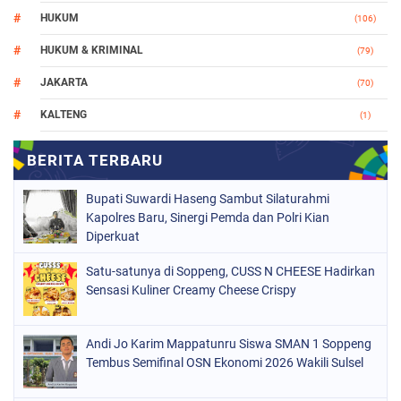
HUKUM
(106)
HUKUM & KRIMINAL
(79)
JAKARTA
(70)
KALTENG
(1)
MAKASSAR
(78)
NASIONAL
(748)
Bupati Suwardi Haseng Sambut Silaturahmi
ORGANISASI
(162)
Kapolres Baru, Sinergi Pemda dan Polri Kian
Diperkuat
PERISTIWA
(98)
Satu-satunya di Soppeng, CUSS N CHEESE Hadirkan
POLITIK
(157)
Sensasi Kuliner Creamy Cheese Crispy
POLRI
(682)
SOPPENG
(1148)
Andi Jo Karim Mappatunru Siswa SMAN 1 Soppeng
Tembus Semifinal OSN Ekonomi 2026 Wakili Sulsel
SULSEL
(491)