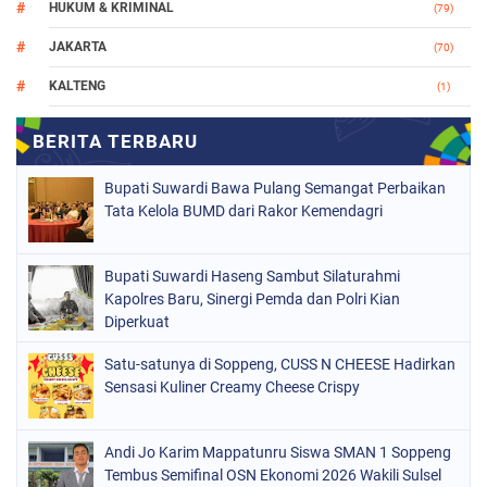
HUKUM & KRIMINAL
(79)
JAKARTA
(70)
KALTENG
(1)
MAKASSAR
(78)
NASIONAL
(748)
Bupati Suwardi Bawa Pulang Semangat Perbaikan
ORGANISASI
(162)
Tata Kelola BUMD dari Rakor Kemendagri
PERISTIWA
(98)
Bupati Suwardi Haseng Sambut Silaturahmi
POLITIK
(157)
Kapolres Baru, Sinergi Pemda dan Polri Kian
POLRI
Diperkuat
(682)
SOPPENG
(1149)
Satu-satunya di Soppeng, CUSS N CHEESE Hadirkan
Sensasi Kuliner Creamy Cheese Crispy
SULSEL
(491)
Andi Jo Karim Mappatunru Siswa SMAN 1 Soppeng
Tembus Semifinal OSN Ekonomi 2026 Wakili Sulsel