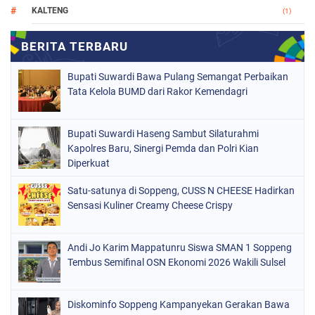
KALTENG
(1)
MAKASSAR
(78)
NASIONAL
(748)
Bupati Suwardi Bawa Pulang Semangat Perbaikan
ORGANISASI
(162)
Tata Kelola BUMD dari Rakor Kemendagri
PERISTIWA
(98)
Bupati Suwardi Haseng Sambut Silaturahmi
POLITIK
(157)
Kapolres Baru, Sinergi Pemda dan Polri Kian
POLRI
Diperkuat
(682)
SOPPENG
(1149)
Satu-satunya di Soppeng, CUSS N CHEESE Hadirkan
Sensasi Kuliner Creamy Cheese Crispy
SULSEL
(491)
Andi Jo Karim Mappatunru Siswa SMAN 1 Soppeng
Tembus Semifinal OSN Ekonomi 2026 Wakili Sulsel
Diskominfo Soppeng Kampanyekan Gerakan Bawa