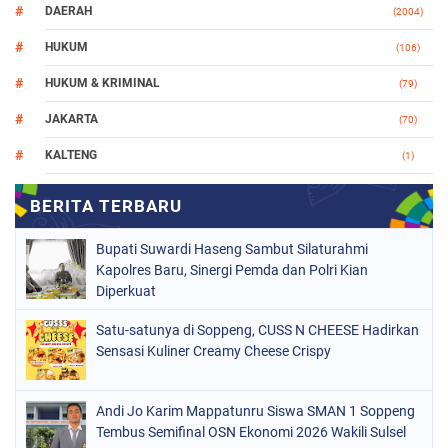
DAERAH
(2004)
HUKUM
(106)
HUKUM & KRIMINAL
(79)
JAKARTA
(70)
KALTENG
(1)
MAKASSAR
(78)
NASIONAL
(748)
Bupati Suwardi Haseng Sambut Silaturahmi
ORGANISASI
(162)
Kapolres Baru, Sinergi Pemda dan Polri Kian
Diperkuat
PERISTIWA
(98)
Satu-satunya di Soppeng, CUSS N CHEESE Hadirkan
POLITIK
(157)
Sensasi Kuliner Creamy Cheese Crispy
POLRI
(682)
SOPPENG
(1148)
Andi Jo Karim Mappatunru Siswa SMAN 1 Soppeng
Tembus Semifinal OSN Ekonomi 2026 Wakili Sulsel
SULSEL
(491)