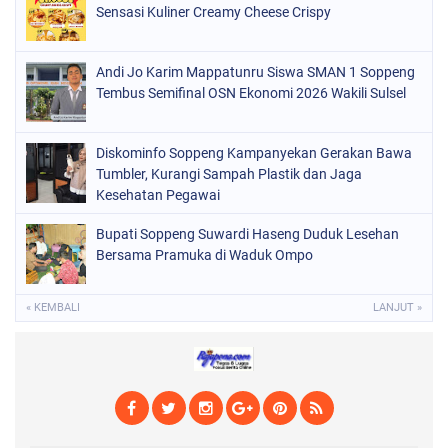
Sensasi Kuliner Creamy Cheese Crispy
POLRI
(682)
SOPPENG
(1148)
Andi Jo Karim Mappatunru Siswa SMAN 1 Soppeng
Tembus Semifinal OSN Ekonomi 2026 Wakili Sulsel
SULSEL
(491)
Diskominfo Soppeng Kampanyekan Gerakan Bawa
Tumbler, Kurangi Sampah Plastik dan Jaga
Kesehatan Pegawai
Bupati Soppeng Suwardi Haseng Duduk Lesehan
Bersama Pramuka di Waduk Ompo
« KEMBALI
LANJUT »