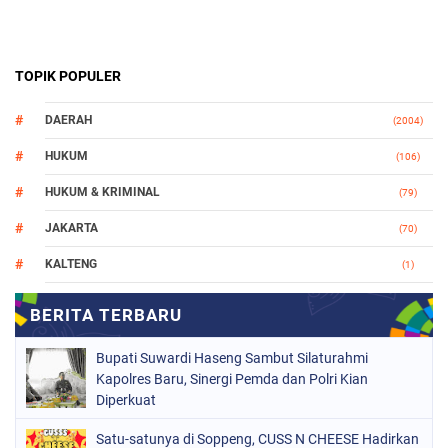
TOPIK POPULER
DAERAH
(2004)
HUKUM
(106)
HUKUM & KRIMINAL
(79)
JAKARTA
(70)
KALTENG
(1)
MAKASSAR
(78)
NASIONAL
(748)
Bupati Suwardi Haseng Sambut Silaturahmi
ORGANISASI
(162)
Kapolres Baru, Sinergi Pemda dan Polri Kian
Diperkuat
PERISTIWA
(98)
Satu-satunya di Soppeng, CUSS N CHEESE Hadirkan
POLITIK
(157)