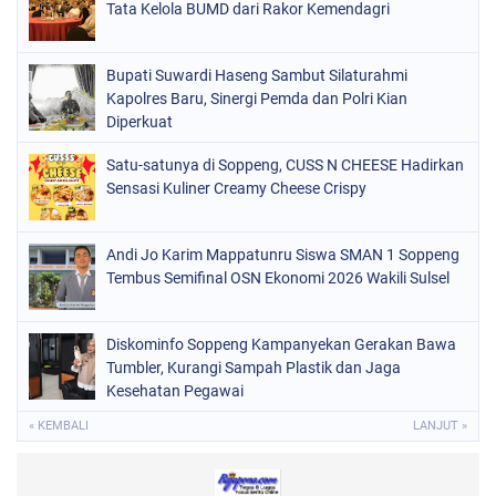
ORGANISASI
(162)
Tata Kelola BUMD dari Rakor Kemendagri
PERISTIWA
(98)
Bupati Suwardi Haseng Sambut Silaturahmi
POLITIK
(157)
Kapolres Baru, Sinergi Pemda dan Polri Kian
POLRI
Diperkuat
(682)
SOPPENG
(1149)
Satu-satunya di Soppeng, CUSS N CHEESE Hadirkan
Sensasi Kuliner Creamy Cheese Crispy
SULSEL
(491)
Andi Jo Karim Mappatunru Siswa SMAN 1 Soppeng
Tembus Semifinal OSN Ekonomi 2026 Wakili Sulsel
Diskominfo Soppeng Kampanyekan Gerakan Bawa
Tumbler, Kurangi Sampah Plastik dan Jaga
Kesehatan Pegawai
« KEMBALI
LANJUT »