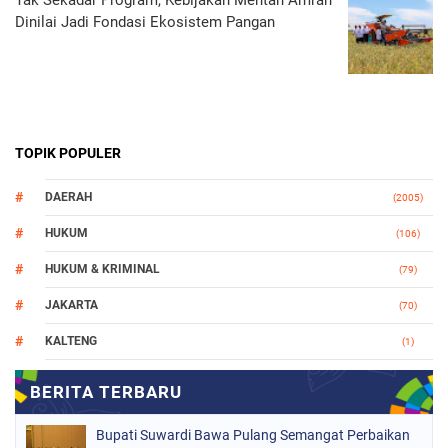
Tak Sekadar Program, Kebijakan Mentan Amran
Dinilai Jadi Fondasi Ekosistem Pangan
TOPIK POPULER
DAERAH
(2005)
HUKUM
(106)
HUKUM & KRIMINAL
(79)
JAKARTA
(70)
KALTENG
(1)
MAKASSAR
(78)
NASIONAL
(748)
Bupati Suwardi Bawa Pulang Semangat Perbaikan