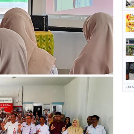
P
S
S
« KE