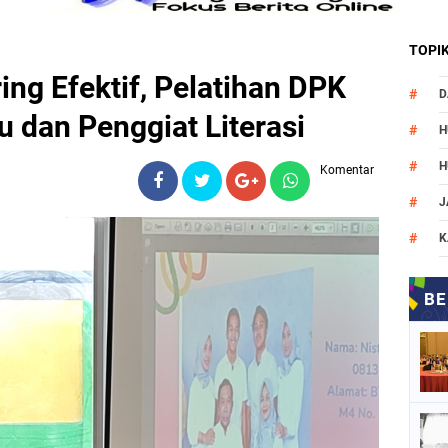
TOPI
ng Efektif, Pelatihan DPK
D
 dan Penggiat Literasi
H
H
Komentar
J
K
M
N
O
P
P