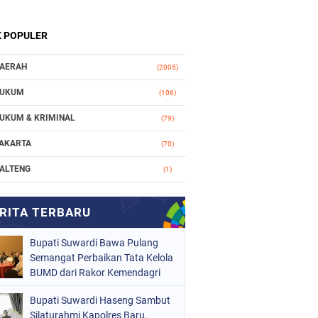
K POPULER
AERAH
(2005)
UKUM
(106)
UKUM & KRIMINAL
(79)
AKARTA
(70)
ALTENG
(1)
AKASSAR
(78)
ASIONAL
(748)
Bupati Suwardi Bawa Pulang
RGANISASI
(162)
Semangat Perbaikan Tata Kelola
ERISTIWA
BUMD dari Rakor Kemendagri
(98)
OLITIK
(157)
Bupati Suwardi Haseng Sambut
Silaturahmi Kapolres Baru,