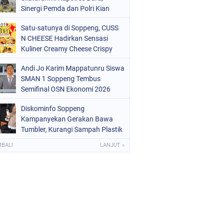
OLRI
(682)
Sinergi Pemda dan Polri Kian
Diperkuat
OPPENG
(1149)
Satu-satunya di Soppeng, CUSS
N CHEESE Hadirkan Sensasi
ULSEL
(491)
Kuliner Creamy Cheese Crispy
Andi Jo Karim Mappatunru Siswa
SMAN 1 Soppeng Tembus
Semifinal OSN Ekonomi 2026
Wakili Sulsel
Diskominfo Soppeng
Kampanyekan Gerakan Bawa
Tumbler, Kurangi Sampah Plastik
dan Jaga Kesehatan Pegawai
MBALI
LANJUT »