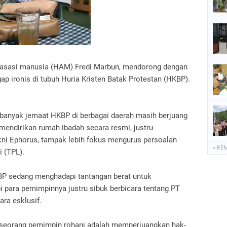
P
S
S
k asasi manusia (HAM) Fredi Marbun, mendorong dengan
p ironis di tubuh Huria Kristen Batak Protestan (HKBP).
 banyak jemaat HKBP di berbagai daerah masih berjuang
mendirikan rumah ibadah secara resmi, justru
akni Ephorus, tampak lebih fokus mengurus persoalan
« KE
i (TPL).
BP sedang menghadapi tantangan berat untuk
i para pemimpinnya justru sibuk berbicara tentang PT
ara esklusif.
seorang pemimpin rohani adalah memperjuangkan hak-