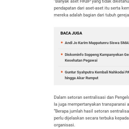
“Banyak aset HKBP yang tidak diketahui
pendapatan dari aset-aset itu serta k
mereka adalah bagian dari tubuh gereja i
BACA JUGA
Andi Jo Karim Mappatunru Siswa SMAN
Diskominfo Soppeng Kampanyekan Ger
Kesehatan Pegawai
Guntur Syahputra Kembali Nahkodai PA
hingga Akar Rumput
Dalam setoran sentralisasi dan Pengel
Ia juga mempertanyakan transparansi at
“Berapa jumlah hasil setoran sentralis
perlu dijelaskan secara terbuka kepad
organisasi.