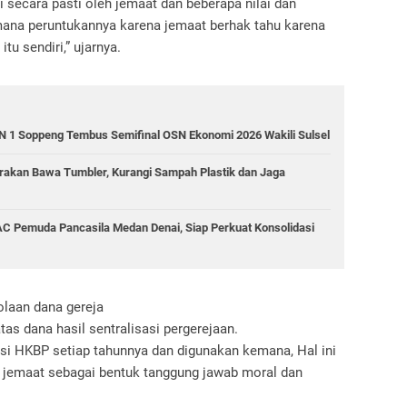
 secara pasti oleh jemaat dan beberapa nilai dan
emana peruntukannya karena jemaat berhak tahu karena
tu sendiri,” ujarnya.
 1 Soppeng Tembus Semifinal OSN Ekonomi 2026 Wakili Sulsel
akan Bawa Tumbler, Kurangi Sampah Plastik dan Jaga
C Pemuda Pancasila Medan Denai, Siap Perkuat Konsolidasi
olaan dana gereja
as dana hasil sentralisasi pergerejaan.
asi HKBP setiap tahunnya dan digunakan kemana, Hal ini
a jemaat sebagai bentuk tanggung jawab moral dan