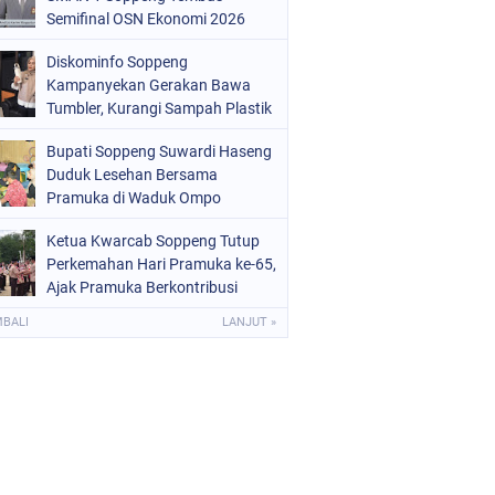
OLRI
(681)
Semifinal OSN Ekonomi 2026
Wakili Sulsel
OPPENG
(1147)
Diskominfo Soppeng
Kampanyekan Gerakan Bawa
ULSEL
(491)
Tumbler, Kurangi Sampah Plastik
dan Jaga Kesehatan Pegawai
Bupati Soppeng Suwardi Haseng
Duduk Lesehan Bersama
Pramuka di Waduk Ompo
Ketua Kwarcab Soppeng Tutup
Perkemahan Hari Pramuka ke-65,
Ajak Pramuka Berkontribusi
Menuju Indonesia Emas 2045
MBALI
LANJUT »