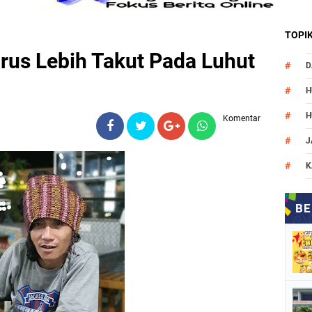
TOPI
rus Lebih Takut Pada Luhut
D
H
H
Komentar
J
K
M
N
O
P
P