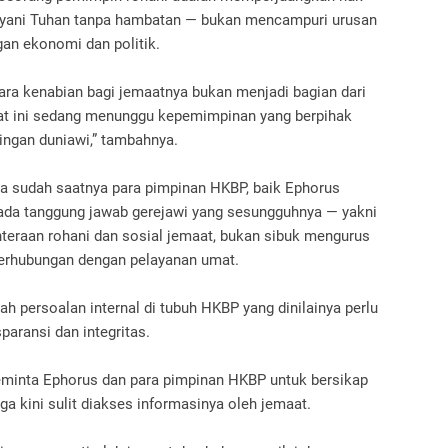
ayani Tuhan tanpa hambatan — bukan mencampuri urusan
an ekonomi dan politik.
ra kenabian bagi jemaatnya bukan menjadi bagian dari
aat ini sedang menunggu kepemimpinan yang berpihak
ingan duniawi,” tambahnya.
wa sudah saatnya para pimpinan HKBP, baik Ephorus
ada tanggung jawab gerejawi yang sesungguhnya — yakni
eraan rohani dan sosial jemaat, bukan sibuk mengurus
 berhubungan dengan pelayanan umat.
ah persoalan internal di tubuh HKBP yang dinilainya perlu
paransi dan integritas.
minta Ephorus dan para pimpinan HKBP untuk bersikap
ga kini sulit diakses informasinya oleh jemaat.