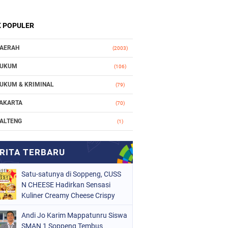
K POPULER
AERAH
(2003)
UKUM
(106)
UKUM & KRIMINAL
(79)
AKARTA
(70)
ALTENG
(1)
AKASSAR
(78)
ASIONAL
(748)
Satu-satunya di Soppeng, CUSS
RGANISASI
(162)
N CHEESE Hadirkan Sensasi
ERISTIWA
Kuliner Creamy Cheese Crispy
(98)
OLITIK
(157)
Andi Jo Karim Mappatunru Siswa
SMAN 1 Soppeng Tembus