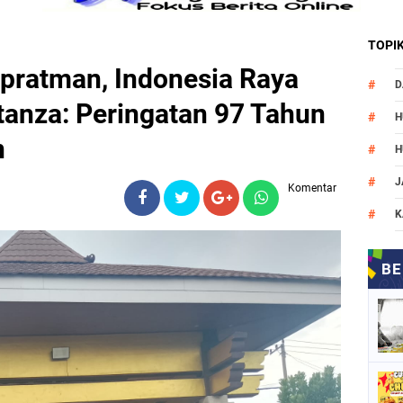
TOPI
pratman, Indonesia Raya
D
tanza: Peringatan 97 Tahun
H
n
H
J
Komentar
K
M
N
O
P
P