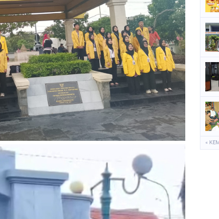
P
S
S
« KE