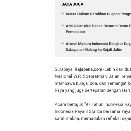
BACA JUGA
Kuasa Hukum Serahkan Dugaan Penge
AMI Gelar Aksi Besar-Besaran Demo P
Pemecatan
Aliansi Madura Indonesia Bongkar Duga
Kabupaten Malang ke Kejati Jatim
Surabaya,
Rajapena.com
,-‎Lebih dari
Nasional W.R. Soepratman, Jalan Kenje
membawa bunga, doa, dan semangat ke
Raya yang juga bertepatan dengan Ha
‎Acara bertajuk “97 Tahun Indonesia R
Indonesia Raya 3 Stanza bersama Yay
sarat makna, memadukan refleksi sejarah