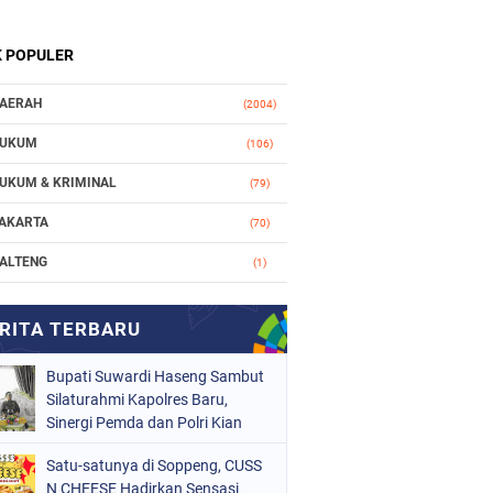
K POPULER
AERAH
(2004)
UKUM
(106)
UKUM & KRIMINAL
(79)
AKARTA
(70)
ALTENG
(1)
AKASSAR
(78)
ASIONAL
(748)
Bupati Suwardi Haseng Sambut
RGANISASI
(162)
Silaturahmi Kapolres Baru,
ERISTIWA
Sinergi Pemda dan Polri Kian
(98)
Diperkuat
OLITIK
(157)
Satu-satunya di Soppeng, CUSS
N CHEESE Hadirkan Sensasi