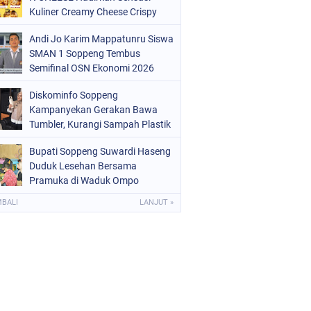
OLRI
(682)
Kuliner Creamy Cheese Crispy
OPPENG
(1148)
Andi Jo Karim Mappatunru Siswa
SMAN 1 Soppeng Tembus
ULSEL
(491)
Semifinal OSN Ekonomi 2026
Wakili Sulsel
Diskominfo Soppeng
Kampanyekan Gerakan Bawa
Tumbler, Kurangi Sampah Plastik
dan Jaga Kesehatan Pegawai
Bupati Soppeng Suwardi Haseng
Duduk Lesehan Bersama
Pramuka di Waduk Ompo
MBALI
LANJUT »