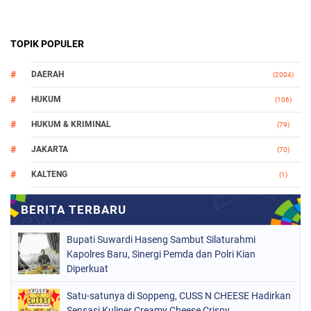
TOPIK POPULER
DAERAH
(2004)
HUKUM
(106)
HUKUM & KRIMINAL
(79)
JAKARTA
(70)
KALTENG
(1)
MAKASSAR
(78)
NASIONAL
(748)
Bupati Suwardi Haseng Sambut Silaturahmi
ORGANISASI
(162)
Kapolres Baru, Sinergi Pemda dan Polri Kian
Diperkuat
PERISTIWA
(98)
Satu-satunya di Soppeng, CUSS N CHEESE Hadirkan
POLITIK
(157)
Sensasi Kuliner Creamy Cheese Crispy