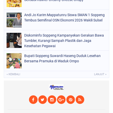
POLRI
(682)
SOPPENG
(1148)
Andi Jo Karim Mappatunru Siswa SMAN 1 Soppeng
Tembus Semifinal OSN Ekonomi 2026 Wakili Sulsel
SULSEL
(491)
Diskominfo Soppeng Kampanyekan Gerakan Bawa
Tumbler, Kurangi Sampah Plastik dan Jaga
Kesehatan Pegawai
Bupati Soppeng Suwardi Haseng Duduk Lesehan
Bersama Pramuka di Waduk Ompo
« KEMBALI
LANJUT »