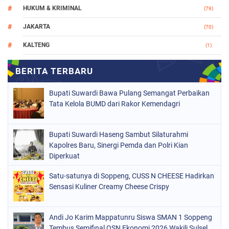
HUKUM & KRIMINAL
(79)
JAKARTA
(70)
KALTENG
(1)
MAKASSAR
(78)
NASIONAL
(748)
Bupati Suwardi Bawa Pulang Semangat Perbaikan
ORGANISASI
(162)
Tata Kelola BUMD dari Rakor Kemendagri
PERISTIWA
(98)
Bupati Suwardi Haseng Sambut Silaturahmi
POLITIK
(157)
Kapolres Baru, Sinergi Pemda dan Polri Kian
POLRI
Diperkuat
(682)
SOPPENG
(1149)
Satu-satunya di Soppeng, CUSS N CHEESE Hadirkan
Sensasi Kuliner Creamy Cheese Crispy
SULSEL
(491)
Andi Jo Karim Mappatunru Siswa SMAN 1 Soppeng
Tembus Semifinal OSN Ekonomi 2026 Wakili Sulsel