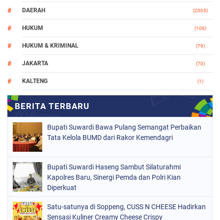
DAERAH
(2005)
HUKUM
(106)
HUKUM & KRIMINAL
(79)
JAKARTA
(70)
KALTENG
(1)
MAKASSAR
(78)
NASIONAL
(748)
Bupati Suwardi Bawa Pulang Semangat Perbaikan
ORGANISASI
(162)
Tata Kelola BUMD dari Rakor Kemendagri
PERISTIWA
(98)
Bupati Suwardi Haseng Sambut Silaturahmi
POLITIK
(157)
Kapolres Baru, Sinergi Pemda dan Polri Kian
POLRI
Diperkuat
(682)
SOPPENG
(1149)
Satu-satunya di Soppeng, CUSS N CHEESE Hadirkan
Sensasi Kuliner Creamy Cheese Crispy