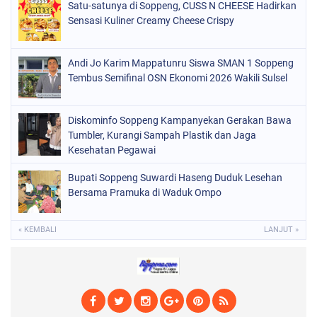
Satu-satunya di Soppeng, CUSS N CHEESE Hadirkan
POLITIK
(157)
Sensasi Kuliner Creamy Cheese Crispy
POLRI
(682)
SOPPENG
(1148)
Andi Jo Karim Mappatunru Siswa SMAN 1 Soppeng
Tembus Semifinal OSN Ekonomi 2026 Wakili Sulsel
SULSEL
(491)
Diskominfo Soppeng Kampanyekan Gerakan Bawa
Tumbler, Kurangi Sampah Plastik dan Jaga
Kesehatan Pegawai
Bupati Soppeng Suwardi Haseng Duduk Lesehan
Bersama Pramuka di Waduk Ompo
« KEMBALI
LANJUT »