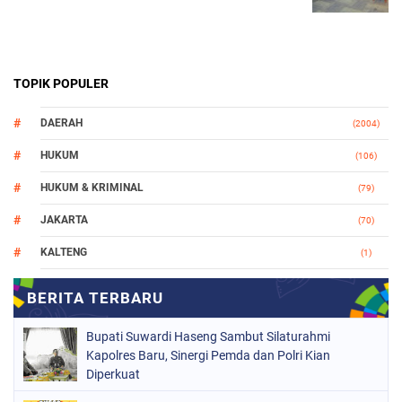
TOPIK POPULER
DAERAH
(2004)
HUKUM
(106)
HUKUM & KRIMINAL
(79)
JAKARTA
(70)
KALTENG
(1)
MAKASSAR
(78)
NASIONAL
(748)
Bupati Suwardi Haseng Sambut Silaturahmi
ORGANISASI
(162)
Kapolres Baru, Sinergi Pemda dan Polri Kian
Diperkuat
PERISTIWA
(98)