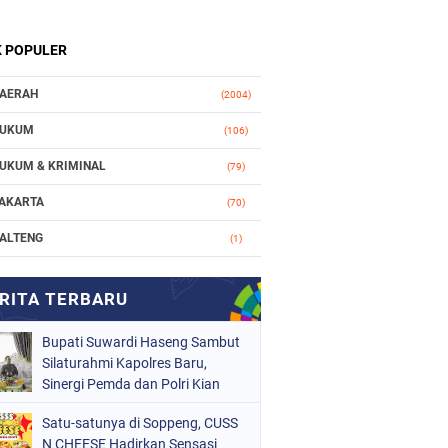
K POPULER
AERAH
(2004)
UKUM
(106)
UKUM & KRIMINAL
(79)
AKARTA
(70)
ALTENG
(1)
AKASSAR
(78)
ASIONAL
(748)
Bupati Suwardi Haseng Sambut
RGANISASI
(162)
Silaturahmi Kapolres Baru,
ERISTIWA
Sinergi Pemda dan Polri Kian
(98)
Diperkuat
OLITIK
(157)
Satu-satunya di Soppeng, CUSS
N CHEESE Hadirkan Sensasi