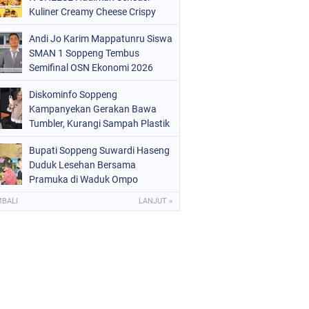
OLRI
(682)
Kuliner Creamy Cheese Crispy
OPPENG
(1148)
Andi Jo Karim Mappatunru Siswa
SMAN 1 Soppeng Tembus
ULSEL
(491)
Semifinal OSN Ekonomi 2026
Wakili Sulsel
Diskominfo Soppeng
Kampanyekan Gerakan Bawa
Tumbler, Kurangi Sampah Plastik
dan Jaga Kesehatan Pegawai
Bupati Soppeng Suwardi Haseng
Duduk Lesehan Bersama
Pramuka di Waduk Ompo
MBALI
LANJUT »