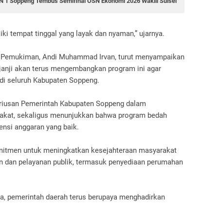
 1 Soppeng Tembus Semifinal OSN Ekonomi 2026 Wakili Sulsel
i tempat tinggal yang layak dan nyaman,” ujarnya.
 Pemukiman, Andi Muhammad Irvan, turut menyampaikan
erjanji akan terus mengembangkan program ini agar
 di seluruh Kabupaten Soppeng.
seriusan Pemerintah Kabupaten Soppeng dalam
rakat, sekaligus menunjukkan bahwa program bedah
ensi anggaran yang baik.
itmen untuk meningkatkan kesejahteraan masyarakat
 dan pelayanan publik, termasuk penyediaan perumahan
ga, pemerintah daerah terus berupaya menghadirkan