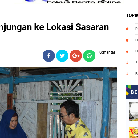
TOPI
njungan ke Lokasi Sasaran
D
H
H
Komentar
J
K
M
N
O
P
P