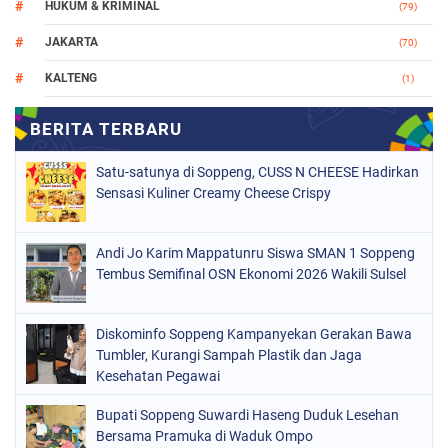
HUKUM & KRIMINAL
(79)
JAKARTA
(70)
KALTENG
(1)
MAKASSAR
(78)
NASIONAL
(748)
Satu-satunya di Soppeng, CUSS N CHEESE Hadirkan
ORGANISASI
(162)
Sensasi Kuliner Creamy Cheese Crispy
PERISTIWA
(98)
Andi Jo Karim Mappatunru Siswa SMAN 1 Soppeng
POLITIK
(157)
Tembus Semifinal OSN Ekonomi 2026 Wakili Sulsel
POLRI
(681)
SOPPENG
(1147)
Diskominfo Soppeng Kampanyekan Gerakan Bawa
Tumbler, Kurangi Sampah Plastik dan Jaga
SULSEL
(491)
Kesehatan Pegawai
Bupati Soppeng Suwardi Haseng Duduk Lesehan
Bersama Pramuka di Waduk Ompo