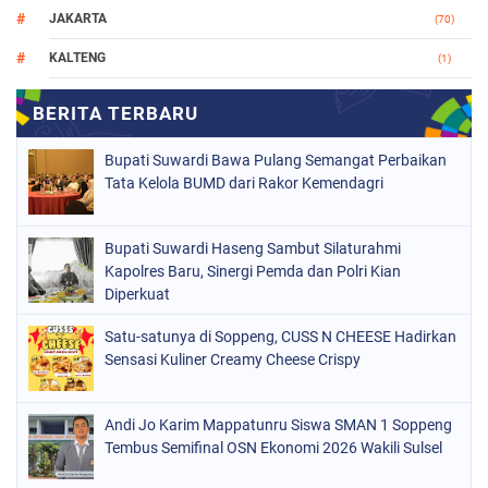
JAKARTA
(70)
KALTENG
(1)
MAKASSAR
(78)
NASIONAL
(748)
Bupati Suwardi Bawa Pulang Semangat Perbaikan
ORGANISASI
(162)
Tata Kelola BUMD dari Rakor Kemendagri
PERISTIWA
(98)
Bupati Suwardi Haseng Sambut Silaturahmi
POLITIK
(157)
Kapolres Baru, Sinergi Pemda dan Polri Kian
POLRI
Diperkuat
(682)
SOPPENG
(1149)
Satu-satunya di Soppeng, CUSS N CHEESE Hadirkan
Sensasi Kuliner Creamy Cheese Crispy
SULSEL
(491)
Andi Jo Karim Mappatunru Siswa SMAN 1 Soppeng
Tembus Semifinal OSN Ekonomi 2026 Wakili Sulsel