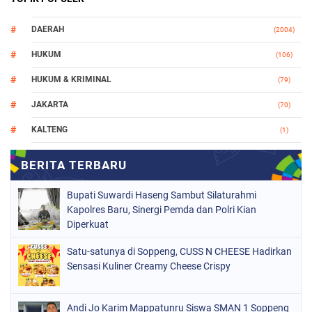
DAERAH
(2004)
HUKUM
(106)
HUKUM & KRIMINAL
(79)
JAKARTA
(70)
KALTENG
(1)
MAKASSAR
(78)
NASIONAL
(748)
Bupati Suwardi Haseng Sambut Silaturahmi
ORGANISASI
(162)
Kapolres Baru, Sinergi Pemda dan Polri Kian
Diperkuat
PERISTIWA
(98)
Satu-satunya di Soppeng, CUSS N CHEESE Hadirkan
POLITIK
(157)
Sensasi Kuliner Creamy Cheese Crispy
POLRI
(682)
SOPPENG
(1148)
Andi Jo Karim Mappatunru Siswa SMAN 1 Soppeng