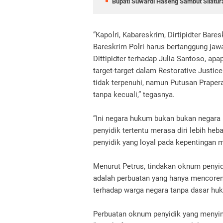
Bupati Suwardi Haseng Sambut Silatura
“Kapolri, Kabareskrim, Dirtipidter Bareskr
Bareskrim Polri harus bertanggung j
Dittipidter terhadap Julia Santoso, ap
target-target dalam Restorative Justi
tidak terpenuhi, namun Putusan Prapera
tanpa kecuali,” tegasnya.
“Ini negara hukum bukan bukan negara
penyidik tertentu merasa diri lebih he
penyidik yang loyal pada kepentingan 
Menurut Petrus, tindakan oknum penyi
adalah perbuatan yang hanya mencoren
terhadap warga negara tanpa dasar hu
Perbuatan oknum penyidik yang menyi