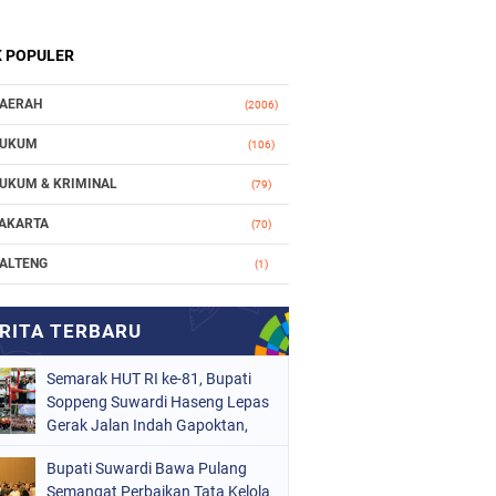
K POPULER
AERAH
(2006)
UKUM
(106)
UKUM & KRIMINAL
(79)
AKARTA
(70)
ALTENG
(1)
AKASSAR
(78)
ASIONAL
(748)
Semarak HUT RI ke-81, Bupati
RGANISASI
(162)
Soppeng Suwardi Haseng Lepas
ERISTIWA
Gerak Jalan Indah Gapoktan,
(98)
Desa Paroto Juara III
OLITIK
(157)
Bupati Suwardi Bawa Pulang
Semangat Perbaikan Tata Kelola