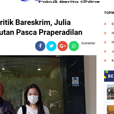
TOPI
ritik Bareskrim, Julia
D
utan Pasca Praperadilan
H
H
Komentar
J
K
M
N
O
P
P