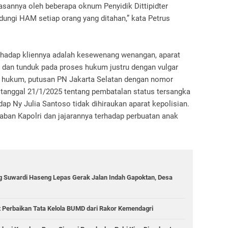
sannya oleh beberapa oknum Penyidik Dittipidter
dungi HAM setiap orang yang ditahan,” kata Petrus
erhadap kliennya adalah kesewenang wenangan, aparat
dan tunduk pada proses hukum justru dengan vulgar
hukum, putusan PN Jakarta Selatan dengan nomor
l tanggal 21/1/2025 tentang pembatalan status tersangka
ap Ny Julia Santoso tidak dihiraukan aparat kepolisian.
ban Kapolri dan jajarannya terhadap perbuatan anak
g Suwardi Haseng Lepas Gerak Jalan Indah Gapoktan, Desa
 Perbaikan Tata Kelola BUMD dari Rakor Kemendagri