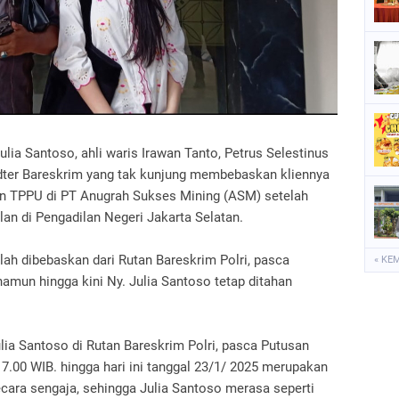
P
S
S
lia Santoso, ahli waris Irawan Tanto, Petrus Selestinus
pidter Bareskrim yang tak kunjung membebaskan kliennya
n TPPU di PT Anugrah Sukses Mining (ASM) setelah
an di Pengadilan Negeri Jakarta Selatan.
lah dibebaskan dari Rutan Bareskrim Polri, pasca
« KE
amun hingga kini Ny. Julia Santoso tetap ditahan
ia Santoso di Rutan Bareskrim Polri, pasca Putusan
17.00 WIB. hingga hari ini tanggal 23/1/ 2025 merupakan
ara sengaja, sehingga Julia Santoso merasa seperti