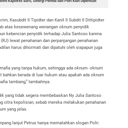
hmi Kapolres Baru, Sinergi Pemda dan Polri Kian Diperkuat
im, Kasubdit II Tipidter dan Kanit II Subdit II Dittipidter
awab atas kesewenang wenangan oknum penyidik
apun kebencian penyidik terhadap Julia Santoso karena
ce (RJ) lewat penahanan dan perpanjangan penahanan
dilan harus dihormati dan dipatuhi oleh siapapun juga
 mafia yang tanpa hukum, sehingga ada oknum- oknum
bat bahkan berada di luar hukum atau apakah ada oknum
mafia tambang,” tambahnya.
dik yang tidak segera membebaskan Ny Julia Santoso
g citra kepolisian, sebab mereka melakukan penahanan
kum yang jelas.
mpang lanjut Petrus hanya mematahkan slogan Polri