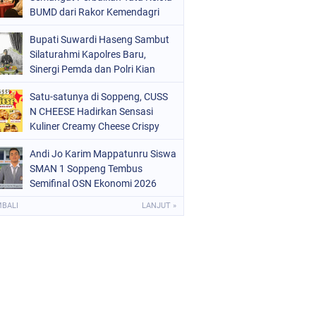
OLRI
(682)
BUMD dari Rakor Kemendagri
OPPENG
(1150)
Bupati Suwardi Haseng Sambut
Silaturahmi Kapolres Baru,
ULSEL
(491)
Sinergi Pemda dan Polri Kian
Diperkuat
Satu-satunya di Soppeng, CUSS
N CHEESE Hadirkan Sensasi
Kuliner Creamy Cheese Crispy
Andi Jo Karim Mappatunru Siswa
SMAN 1 Soppeng Tembus
Semifinal OSN Ekonomi 2026
Wakili Sulsel
MBALI
LANJUT »