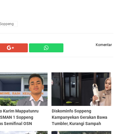
Soppeng
Komentar
Jo Karim Mappatunru
Diskominfo Soppeng
 SMAN 1 Soppeng
Kampanyekan Gerakan Bawa
s Semifinal OSN
Tumbler, Kurangi Sampah
i 2026 Wakili Sulsel
Plastik dan Jaga Kesehatan