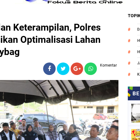
TOPI
an Keterampilan, Polres
D
ikan Optimalisasi Lahan
H
lybag
H
J
Komentar
K
M
N
O
P
P