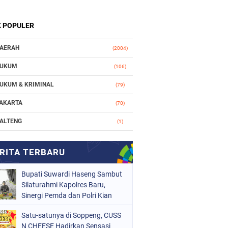
K POPULER
AERAH
(2004)
UKUM
(106)
UKUM & KRIMINAL
(79)
AKARTA
(70)
ALTENG
(1)
AKASSAR
(78)
ASIONAL
(748)
Bupati Suwardi Haseng Sambut
RGANISASI
(162)
Silaturahmi Kapolres Baru,
ERISTIWA
Sinergi Pemda dan Polri Kian
(98)
Diperkuat
OLITIK
(157)
Satu-satunya di Soppeng, CUSS
N CHEESE Hadirkan Sensasi