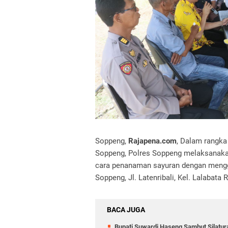
Soppeng,
Rajapena.com
, Dalam rangk
Soppeng, Polres Soppeng melaksanakan
cara penanaman sayuran dengan mengg
Soppeng, Jl. Latenribali, Kel. Lalabata 
BACA JUGA
Bupati Suwardi Haseng Sambut Silatura