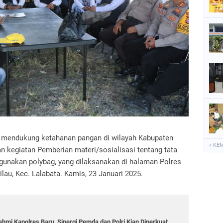
P
S
S
a mendukung ketahanan pangan di wilayah Kabupaten
« KE
 kegiatan Pemberian materi/sosialisasi tentang tata
unakan polybag, yang dilaksanakan di halaman Polres
Rilau, Kec. Lalabata. Kamis, 23 Januari 2025.
hmi Kapolres Baru, Sinergi Pemda dan Polri Kian Diperkuat