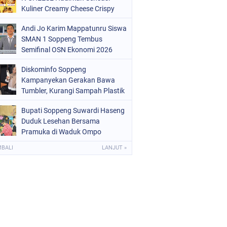
OLRI
(682)
Kuliner Creamy Cheese Crispy
OPPENG
(1148)
Andi Jo Karim Mappatunru Siswa
SMAN 1 Soppeng Tembus
ULSEL
(491)
Semifinal OSN Ekonomi 2026
Wakili Sulsel
Diskominfo Soppeng
Kampanyekan Gerakan Bawa
Tumbler, Kurangi Sampah Plastik
dan Jaga Kesehatan Pegawai
Bupati Soppeng Suwardi Haseng
Duduk Lesehan Bersama
Pramuka di Waduk Ompo
MBALI
LANJUT »