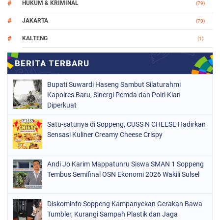
HUKUM & KRIMINAL
(79)
JAKARTA
(70)
KALTENG
(1)
MAKASSAR
(78)
NASIONAL
(748)
Bupati Suwardi Haseng Sambut Silaturahmi
ORGANISASI
(162)
Kapolres Baru, Sinergi Pemda dan Polri Kian
Diperkuat
PERISTIWA
(98)
Satu-satunya di Soppeng, CUSS N CHEESE Hadirkan
POLITIK
(157)
Sensasi Kuliner Creamy Cheese Crispy
POLRI
(682)
SOPPENG
(1148)
Andi Jo Karim Mappatunru Siswa SMAN 1 Soppeng
Tembus Semifinal OSN Ekonomi 2026 Wakili Sulsel
SULSEL
(491)
Diskominfo Soppeng Kampanyekan Gerakan Bawa
Tumbler, Kurangi Sampah Plastik dan Jaga