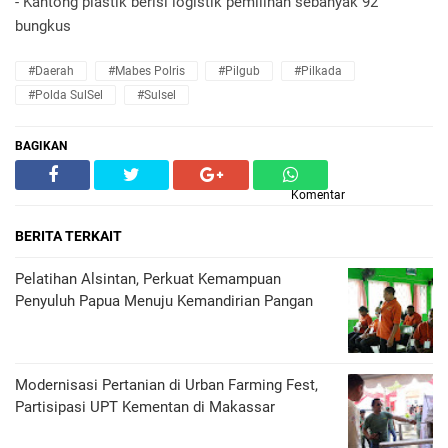
- Kantong plastik berisi logistik pemilihan sebanyak 92
bungkus
#Daerah
#Mabes Polris
#Pilgub
#Pilkada
#Polda SulSel
#Sulsel
BAGIKAN
Komentar
BERITA TERKAIT
Pelatihan Alsintan, Perkuat Kemampuan
Penyuluh Papua Menuju Kemandirian Pangan
Modernisasi Pertanian di Urban Farming Fest,
Partisipasi UPT Kementan di Makassar