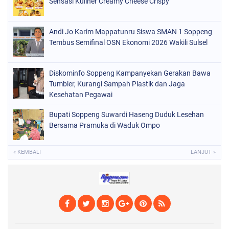
Sensasi Kuliner Creamy Cheese Crispy
POLRI
(682)
SOPPENG
(1148)
Andi Jo Karim Mappatunru Siswa SMAN 1 Soppeng
Tembus Semifinal OSN Ekonomi 2026 Wakili Sulsel
SULSEL
(491)
Diskominfo Soppeng Kampanyekan Gerakan Bawa
Tumbler, Kurangi Sampah Plastik dan Jaga
Kesehatan Pegawai
Bupati Soppeng Suwardi Haseng Duduk Lesehan
Bersama Pramuka di Waduk Ompo
« KEMBALI
LANJUT »