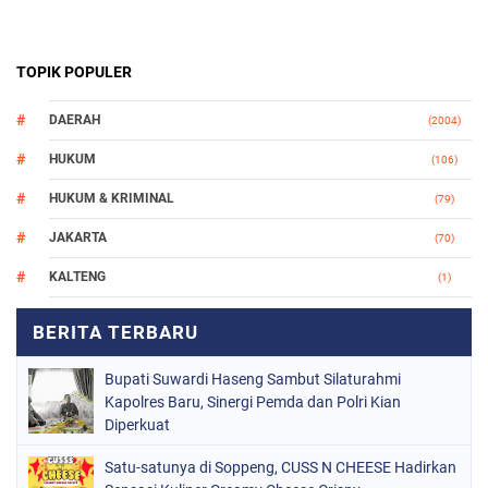
TOPIK POPULER
DAERAH
(2004)
HUKUM
(106)
HUKUM & KRIMINAL
(79)
JAKARTA
(70)
KALTENG
(1)
MAKASSAR
(78)
NASIONAL
(748)
Bupati Suwardi Haseng Sambut Silaturahmi
ORGANISASI
(162)
Kapolres Baru, Sinergi Pemda dan Polri Kian
Diperkuat
PERISTIWA
(98)
Satu-satunya di Soppeng, CUSS N CHEESE Hadirkan
POLITIK
(157)