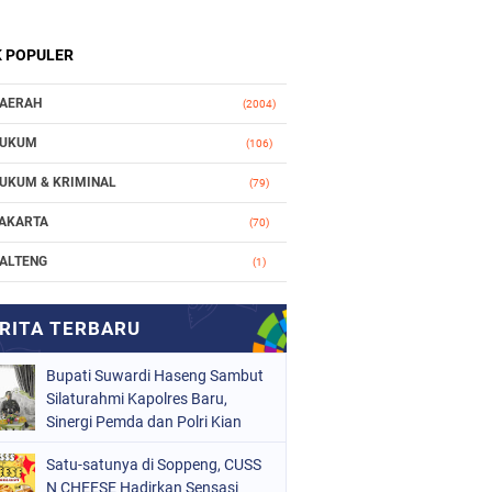
K POPULER
AERAH
(2004)
UKUM
(106)
UKUM & KRIMINAL
(79)
AKARTA
(70)
ALTENG
(1)
AKASSAR
(78)
ASIONAL
(748)
Bupati Suwardi Haseng Sambut
RGANISASI
(162)
Silaturahmi Kapolres Baru,
ERISTIWA
Sinergi Pemda dan Polri Kian
(98)
Diperkuat
OLITIK
(157)
Satu-satunya di Soppeng, CUSS
N CHEESE Hadirkan Sensasi