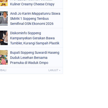
OLRI
(682)
Kuliner Creamy Cheese Crispy
OPPENG
(1148)
Andi Jo Karim Mappatunru Siswa
SMAN 1 Soppeng Tembus
ULSEL
(491)
Semifinal OSN Ekonomi 2026
Wakili Sulsel
Diskominfo Soppeng
Kampanyekan Gerakan Bawa
Tumbler, Kurangi Sampah Plastik
dan Jaga Kesehatan Pegawai
Bupati Soppeng Suwardi Haseng
Duduk Lesehan Bersama
Pramuka di Waduk Ompo
MBALI
LANJUT »