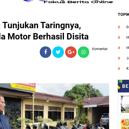
TOPI
 Tunjukan Taringnya,
D
a Motor Berhasil Disita
H
H
Komentar
J
K
M
N
O
P
P