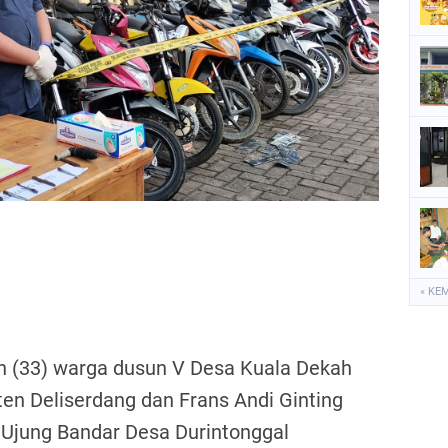
P
S
S
« KE
n (33) warga dusun V Desa Kuala Dekah
en Deliserdang dan Frans Andi Ginting
I Ujung Bandar Desa Durintonggal