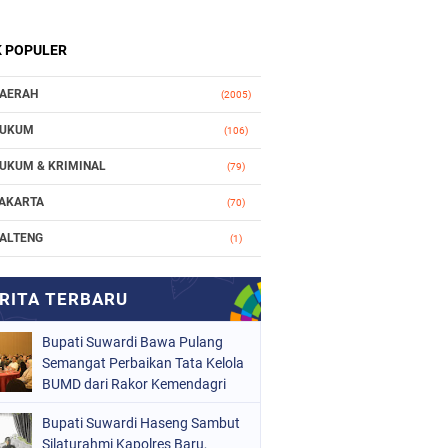
K POPULER
AERAH
(2005)
UKUM
(106)
UKUM & KRIMINAL
(79)
AKARTA
(70)
ALTENG
(1)
AKASSAR
(78)
ASIONAL
(748)
Bupati Suwardi Bawa Pulang
RGANISASI
(162)
Semangat Perbaikan Tata Kelola
ERISTIWA
BUMD dari Rakor Kemendagri
(98)
OLITIK
(157)
Bupati Suwardi Haseng Sambut
Silaturahmi Kapolres Baru,