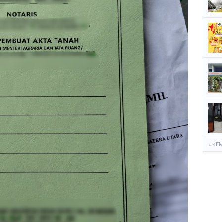
P
S
S
« KE