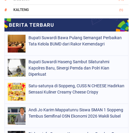
KALTENG
(1)
MAKASSAR
(78)
NASIONAL
(748)
Bupati Suwardi Bawa Pulang Semangat Perbaikan
ORGANISASI
(162)
Tata Kelola BUMD dari Rakor Kemendagri
PERISTIWA
(98)
Bupati Suwardi Haseng Sambut Silaturahmi
POLITIK
(157)
Kapolres Baru, Sinergi Pemda dan Polri Kian
POLRI
Diperkuat
(682)
SOPPENG
(1149)
Satu-satunya di Soppeng, CUSS N CHEESE Hadirkan
Sensasi Kuliner Creamy Cheese Crispy
SULSEL
(491)
Andi Jo Karim Mappatunru Siswa SMAN 1 Soppeng
Tembus Semifinal OSN Ekonomi 2026 Wakili Sulsel