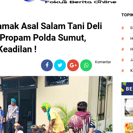
TOPI
ak Asal Salam Tani Deli
D
 Propam Polda Sumut,
H
eadilan !
H
J
Komentar
K
M
N
O
P
P