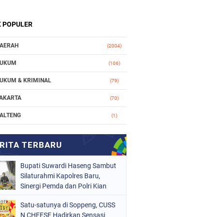
K POPULER
AERAH
(2004)
UKUM
(106)
UKUM & KRIMINAL
(79)
AKARTA
(70)
ALTENG
(1)
AKASSAR
(78)
ASIONAL
(748)
Bupati Suwardi Haseng Sambut
RGANISASI
(162)
Silaturahmi Kapolres Baru,
ERISTIWA
Sinergi Pemda dan Polri Kian
(98)
Diperkuat
OLITIK
(157)
Satu-satunya di Soppeng, CUSS
N CHEESE Hadirkan Sensasi