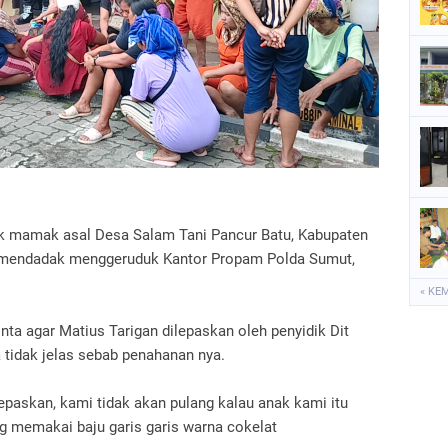
P
S
S
 mamak asal Desa Salam Tani Pancur Batu, Kabupaten
a mendadak menggeruduk Kantor Propam Polda Sumut,
« KE
 agar Matius Tarigan dilepaskan oleh penyidik Dit
tidak jelas sebab penahanan nya.
epaskan, kami tidak akan pulang kalau anak kami itu
ng memakai baju garis garis warna cokelat