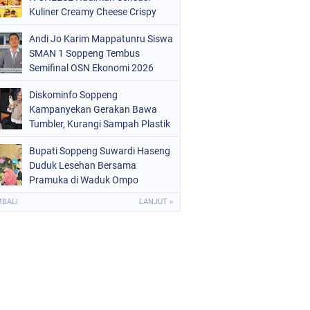
OLRI
(682)
Kuliner Creamy Cheese Crispy
OPPENG
(1148)
Andi Jo Karim Mappatunru Siswa
SMAN 1 Soppeng Tembus
ULSEL
(491)
Semifinal OSN Ekonomi 2026
Wakili Sulsel
Diskominfo Soppeng
Kampanyekan Gerakan Bawa
Tumbler, Kurangi Sampah Plastik
dan Jaga Kesehatan Pegawai
Bupati Soppeng Suwardi Haseng
Duduk Lesehan Bersama
Pramuka di Waduk Ompo
MBALI
LANJUT »