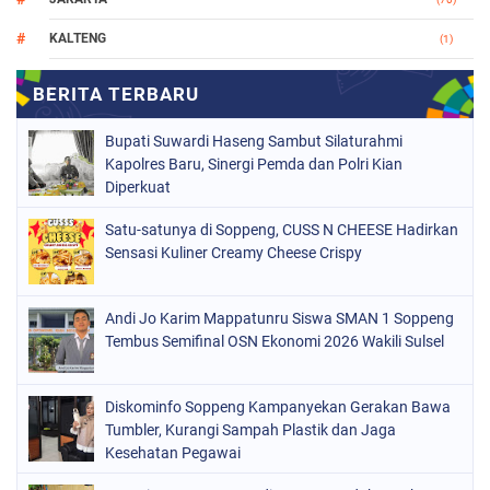
KALTENG
(1)
MAKASSAR
(78)
NASIONAL
(748)
Bupati Suwardi Haseng Sambut Silaturahmi
ORGANISASI
(162)
Kapolres Baru, Sinergi Pemda dan Polri Kian
Diperkuat
PERISTIWA
(98)
Satu-satunya di Soppeng, CUSS N CHEESE Hadirkan
POLITIK
(157)
Sensasi Kuliner Creamy Cheese Crispy
POLRI
(682)
SOPPENG
(1148)
Andi Jo Karim Mappatunru Siswa SMAN 1 Soppeng
Tembus Semifinal OSN Ekonomi 2026 Wakili Sulsel
SULSEL
(491)
Diskominfo Soppeng Kampanyekan Gerakan Bawa
Tumbler, Kurangi Sampah Plastik dan Jaga
Kesehatan Pegawai