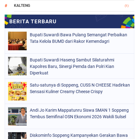
KALTENG
(1)
MAKASSAR
(78)
NASIONAL
(748)
Bupati Suwardi Bawa Pulang Semangat Perbaikan
ORGANISASI
(162)
Tata Kelola BUMD dari Rakor Kemendagri
PERISTIWA
(98)
Bupati Suwardi Haseng Sambut Silaturahmi
POLITIK
(157)
Kapolres Baru, Sinergi Pemda dan Polri Kian
POLRI
Diperkuat
(682)
SOPPENG
(1149)
Satu-satunya di Soppeng, CUSS N CHEESE Hadirkan
Sensasi Kuliner Creamy Cheese Crispy
SULSEL
(491)
Andi Jo Karim Mappatunru Siswa SMAN 1 Soppeng
Tembus Semifinal OSN Ekonomi 2026 Wakili Sulsel
Diskominfo Soppeng Kampanyekan Gerakan Bawa