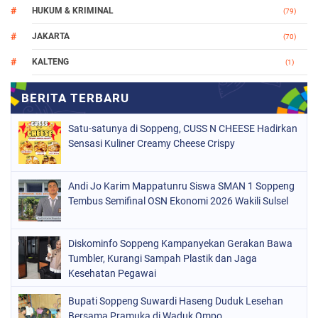
HUKUM & KRIMINAL
(79)
JAKARTA
(70)
KALTENG
(1)
MAKASSAR
(78)
NASIONAL
(748)
Satu-satunya di Soppeng, CUSS N CHEESE Hadirkan
ORGANISASI
(162)
Sensasi Kuliner Creamy Cheese Crispy
PERISTIWA
(98)
Andi Jo Karim Mappatunru Siswa SMAN 1 Soppeng
POLITIK
(157)
Tembus Semifinal OSN Ekonomi 2026 Wakili Sulsel
POLRI
(681)
SOPPENG
(1147)
Diskominfo Soppeng Kampanyekan Gerakan Bawa
Tumbler, Kurangi Sampah Plastik dan Jaga
SULSEL
(491)
Kesehatan Pegawai
Bupati Soppeng Suwardi Haseng Duduk Lesehan
Bersama Pramuka di Waduk Ompo