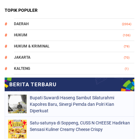
TOPIK POPULER
DAERAH
(2004)
HUKUM
(106)
HUKUM & KRIMINAL
(79)
JAKARTA
(70)
KALTENG
(1)
MAKASSAR
(78)
NASIONAL
(748)
Bupati Suwardi Haseng Sambut Silaturahmi
ORGANISASI
(162)
Kapolres Baru, Sinergi Pemda dan Polri Kian
Diperkuat
PERISTIWA
(98)
Satu-satunya di Soppeng, CUSS N CHEESE Hadirkan
POLITIK
(157)
Sensasi Kuliner Creamy Cheese Crispy
POLRI
(682)