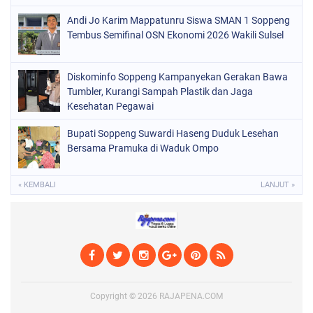
SOPPENG
(1148)
Andi Jo Karim Mappatunru Siswa SMAN 1 Soppeng
Tembus Semifinal OSN Ekonomi 2026 Wakili Sulsel
SULSEL
(491)
Diskominfo Soppeng Kampanyekan Gerakan Bawa
Tumbler, Kurangi Sampah Plastik dan Jaga
Kesehatan Pegawai
Bupati Soppeng Suwardi Haseng Duduk Lesehan
Bersama Pramuka di Waduk Ompo
« KEMBALI
LANJUT »
Copyright ©
2026
RAJAPENA.COM