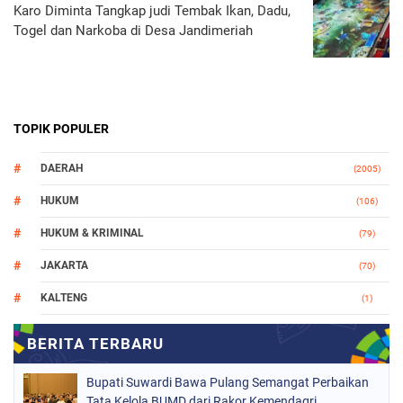
Karo Diminta Tangkap judi Tembak Ikan, Dadu,
Togel dan Narkoba di Desa Jandimeriah
TOPIK POPULER
DAERAH
(2005)
HUKUM
(106)
HUKUM & KRIMINAL
(79)
JAKARTA
(70)
KALTENG
(1)
MAKASSAR
(78)
NASIONAL
(748)
Bupati Suwardi Bawa Pulang Semangat Perbaikan
ORGANISASI
(162)
Tata Kelola BUMD dari Rakor Kemendagri