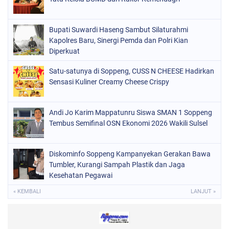
PERISTIWA
(98)
Bupati Suwardi Haseng Sambut Silaturahmi
POLITIK
(157)
Kapolres Baru, Sinergi Pemda dan Polri Kian
POLRI
Diperkuat
(682)
SOPPENG
(1149)
Satu-satunya di Soppeng, CUSS N CHEESE Hadirkan
Sensasi Kuliner Creamy Cheese Crispy
SULSEL
(491)
Andi Jo Karim Mappatunru Siswa SMAN 1 Soppeng
Tembus Semifinal OSN Ekonomi 2026 Wakili Sulsel
Diskominfo Soppeng Kampanyekan Gerakan Bawa
Tumbler, Kurangi Sampah Plastik dan Jaga
Kesehatan Pegawai
« KEMBALI
LANJUT »