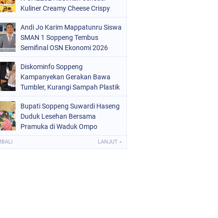
OLRI
(682)
Kuliner Creamy Cheese Crispy
OPPENG
(1148)
Andi Jo Karim Mappatunru Siswa
SMAN 1 Soppeng Tembus
ULSEL
(491)
Semifinal OSN Ekonomi 2026
Wakili Sulsel
Diskominfo Soppeng
Kampanyekan Gerakan Bawa
Tumbler, Kurangi Sampah Plastik
dan Jaga Kesehatan Pegawai
Bupati Soppeng Suwardi Haseng
Duduk Lesehan Bersama
Pramuka di Waduk Ompo
MBALI
LANJUT »