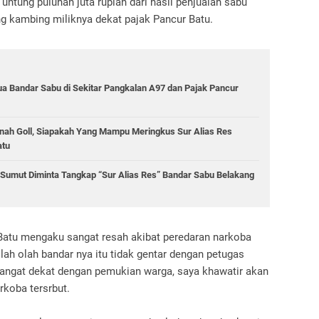
untung puluhan juta rupiah dari hasil penjualan sabu
ng kambing miliknya dekat pajak Pancur Batu.
a Bandar Sabu di Sekitar Pangkalan A97 dan Pajak Pancur
nah Goll, Siapakah Yang Mampu Meringkus Sur Alias Res
atu
 Sumut Diminta Tangkap “Sur Alias Res” Bandar Sabu Belakang
 Batu mengaku sangat resah akibat peredaran narkoba
olah olah bandar nya itu tidak gentar dengan petugas
 sangat dekat dengan pemukian warga, saya khawatir akan
rkoba tersrbut.