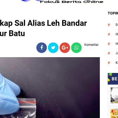
TOPI
gkap Sal Alias Leh Bandar
D
ur Batu
H
H
Komentar
J
K
M
N
O
P
P