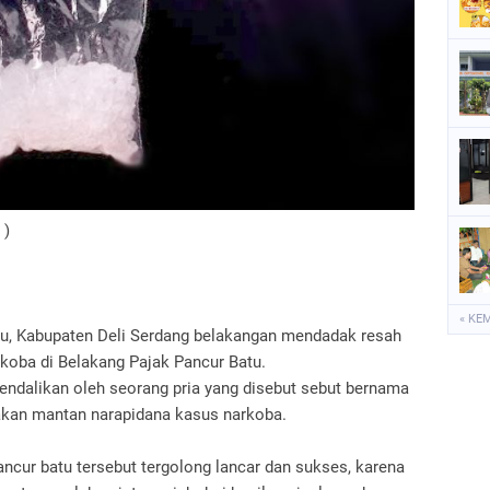
P
S
S
)
« KE
u, Kabupaten Deli Serdang belakangan mendadak resah
rkoba di Belakang Pajak Pancur Batu.
kendalikan oleh seorang pria yang disebut sebut bernama
pakan mantan narapidana kasus narkoba.
ncur batu tersebut tergolong lancar dan sukses, karena