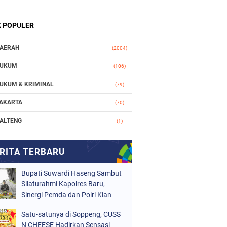
K POPULER
AERAH
(2004)
UKUM
(106)
UKUM & KRIMINAL
(79)
AKARTA
(70)
ALTENG
(1)
AKASSAR
(78)
ASIONAL
(748)
Bupati Suwardi Haseng Sambut
RGANISASI
(162)
Silaturahmi Kapolres Baru,
ERISTIWA
Sinergi Pemda dan Polri Kian
(98)
Diperkuat
OLITIK
(157)
Satu-satunya di Soppeng, CUSS
N CHEESE Hadirkan Sensasi