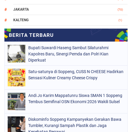
JAKARTA
(70)
KALTENG
(1)
MAKASSAR
(78)
NASIONAL
(748)
Bupati Suwardi Haseng Sambut Silaturahmi
ORGANISASI
(162)
Kapolres Baru, Sinergi Pemda dan Polri Kian
Diperkuat
PERISTIWA
(98)
Satu-satunya di Soppeng, CUSS N CHEESE Hadirkan
POLITIK
(157)
Sensasi Kuliner Creamy Cheese Crispy
POLRI
(682)
SOPPENG
(1148)
Andi Jo Karim Mappatunru Siswa SMAN 1 Soppeng
Tembus Semifinal OSN Ekonomi 2026 Wakili Sulsel
SULSEL
(491)
Diskominfo Soppeng Kampanyekan Gerakan Bawa
Tumbler, Kurangi Sampah Plastik dan Jaga
Kesehatan Pegawai