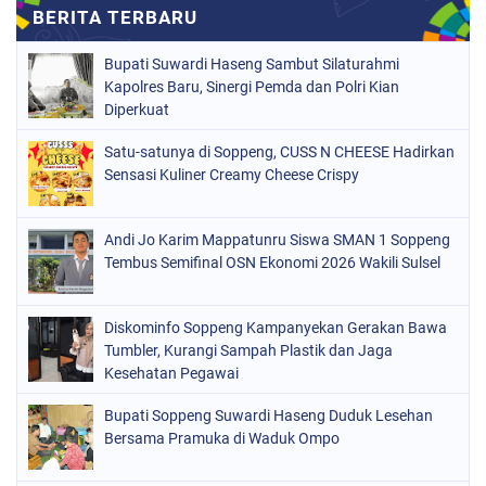
MAKASSAR
(78)
NASIONAL
(748)
Bupati Suwardi Haseng Sambut Silaturahmi
ORGANISASI
(162)
Kapolres Baru, Sinergi Pemda dan Polri Kian
Diperkuat
PERISTIWA
(98)
Satu-satunya di Soppeng, CUSS N CHEESE Hadirkan
POLITIK
(157)
Sensasi Kuliner Creamy Cheese Crispy
POLRI
(682)
SOPPENG
(1148)
Andi Jo Karim Mappatunru Siswa SMAN 1 Soppeng
Tembus Semifinal OSN Ekonomi 2026 Wakili Sulsel
SULSEL
(491)
Diskominfo Soppeng Kampanyekan Gerakan Bawa
Tumbler, Kurangi Sampah Plastik dan Jaga
Kesehatan Pegawai
Bupati Soppeng Suwardi Haseng Duduk Lesehan
Bersama Pramuka di Waduk Ompo