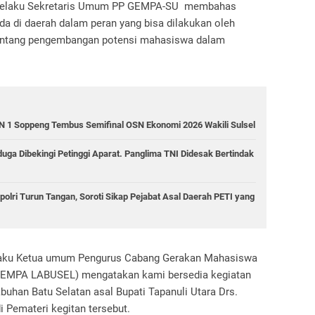
 selaku Sekretaris Umum PP GEMPA-SU membahas
a di daerah dalam peran yang bisa dilakukan oleh
tentang pengembangan potensi mahasiswa dalam
 1 Soppeng Tembus Semifinal OSN Ekonomi 2026 Wakili Sulsel
ga Dibekingi Petinggi Aparat. Panglima TNI Didesak Bertindak
olri Turun Tangan, Soroti Sikap Pejabat Asal Daerah PETI yang
elaku Ketua umum Pengurus Cabang Gerakan Mahasiswa
 GEMPA LABUSEL) mengatakan kami bersedia kegiatan
buhan Batu Selatan asal Bupati Tapanuli Utara Drs.
 Pemateri kegitan tersebut.