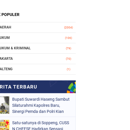
K POPULER
AERAH
(2004)
UKUM
(106)
UKUM & KRIMINAL
(79)
AKARTA
(70)
ALTENG
(1)
AKASSAR
(78)
ASIONAL
(748)
Bupati Suwardi Haseng Sambut
RGANISASI
(162)
Silaturahmi Kapolres Baru,
ERISTIWA
Sinergi Pemda dan Polri Kian
(98)
Diperkuat
OLITIK
(157)
Satu-satunya di Soppeng, CUSS
N CHEESE Hadirkan Sensasi