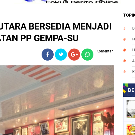
TOPI
 UTARA BERSEDIA MENJADI
D
ATAN PP GEMPA-SU
H
H
Komentar
J
K
M
N
O
P
P