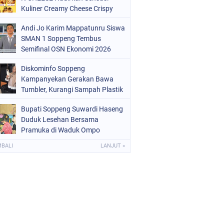
OLRI
(682)
Kuliner Creamy Cheese Crispy
OPPENG
(1148)
Andi Jo Karim Mappatunru Siswa
SMAN 1 Soppeng Tembus
ULSEL
(491)
Semifinal OSN Ekonomi 2026
Wakili Sulsel
Diskominfo Soppeng
Kampanyekan Gerakan Bawa
Tumbler, Kurangi Sampah Plastik
dan Jaga Kesehatan Pegawai
Bupati Soppeng Suwardi Haseng
Duduk Lesehan Bersama
Pramuka di Waduk Ompo
MBALI
LANJUT »