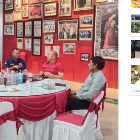
P
S
S
« KE