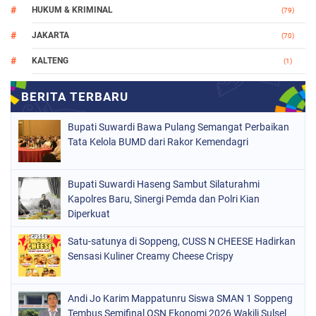
HUKUM & KRIMINAL
(79)
JAKARTA
(70)
KALTENG
(1)
MAKASSAR
(78)
NASIONAL
(748)
Bupati Suwardi Bawa Pulang Semangat Perbaikan
ORGANISASI
(162)
Tata Kelola BUMD dari Rakor Kemendagri
PERISTIWA
(98)
Bupati Suwardi Haseng Sambut Silaturahmi
POLITIK
(157)
Kapolres Baru, Sinergi Pemda dan Polri Kian
POLRI
Diperkuat
(682)
SOPPENG
(1149)
Satu-satunya di Soppeng, CUSS N CHEESE Hadirkan
Sensasi Kuliner Creamy Cheese Crispy
SULSEL
(491)
Andi Jo Karim Mappatunru Siswa SMAN 1 Soppeng
Tembus Semifinal OSN Ekonomi 2026 Wakili Sulsel