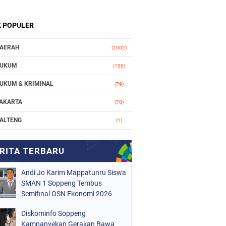
K POPULER
AERAH
(2002)
UKUM
(106)
UKUM & KRIMINAL
(79)
AKARTA
(70)
ALTENG
(1)
AKASSAR
(78)
ASIONAL
(748)
Andi Jo Karim Mappatunru Siswa
RGANISASI
(162)
SMAN 1 Soppeng Tembus
ERISTIWA
Semifinal OSN Ekonomi 2026
(98)
Wakili Sulsel
OLITIK
(157)
Diskominfo Soppeng
Kampanyekan Gerakan Bawa