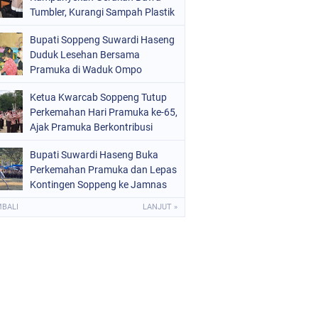
OLRI
(681)
Tumbler, Kurangi Sampah Plastik
dan Jaga Kesehatan Pegawai
OPPENG
(1146)
Bupati Soppeng Suwardi Haseng
Duduk Lesehan Bersama
ULSEL
(491)
Pramuka di Waduk Ompo
Ketua Kwarcab Soppeng Tutup
Perkemahan Hari Pramuka ke-65,
Ajak Pramuka Berkontribusi
Menuju Indonesia Emas 2045
Bupati Suwardi Haseng Buka
Perkemahan Pramuka dan Lepas
Kontingen Soppeng ke Jamnas
XII
MBALI
LANJUT »