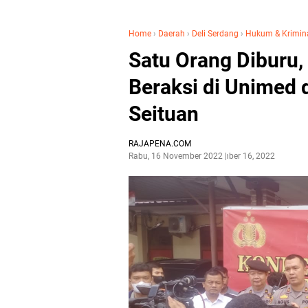
Home
›
Daerah
›
Deli Serdang
›
Hukum & Krimin
Satu Orang Diburu,
Beraksi di Unimed 
Seituan
RAJAPENA.COM
Rabu, 16 November 2022
November 16, 2022