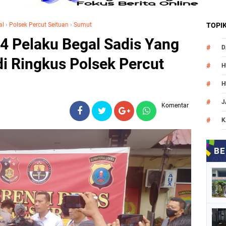
al
›
Polsek Percut Seituan
›
Sumut
TOPI
 4 Pelaku Begal Sadis Yang
D
di Ringkus Polsek Percut
H
H
J
Komentar
K
M
N
O
P
P