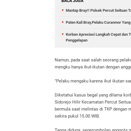
BACA JUGA
Mantap Bray!! Polsek Percut Seituan 
Paten Kali Bray,Pelaku Curanmor Yang
Korban Apresiasi Langkah Cepat dan T
Penggelapan
Namun, pada saat salah seorang pelaku
mengku hanya ikut-ikutan dengan ang
"Pelaku mengaku karena ikut ikutan sa
Diketahui kasus begal yang dilama kor
Sidorejo Hilir Kecamatan Percut Seitu
bermula saat melintas di TKP dengan 
sekira pukul 15.00 WIB.
Tanpa diduga, segerombolan anggota 