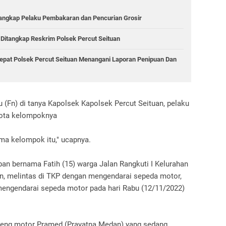
Tangkap Pelaku Pembakaran dan Pencurian Grosir
 Ditangkap Reskrim Polsek Percut Seituan
epat Polsek Percut Seituan Menangani Laporan Penipuan Dan
 (Fn) di tanya Kapolsek Kapolsek Percut Seituan, pelaku
gota kelompoknya
ma kelompok itu," ucapnya.
ban bernama Fatih (15) warga Jalan Rangkuti I Kelurahan
an, melintas di TKP dengan mengendarai sepeda motor,
mengendarai sepeda motor pada hari Rabu (12/11/2022)
geng motor Pramed (Prayatna Medan) yang sedang