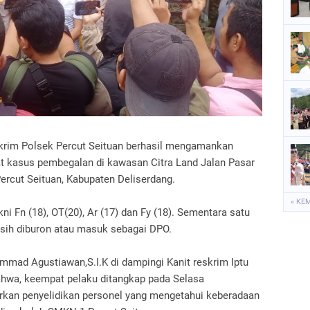
P
S
S
eskrim Polsek Percut Seituan berhasil mengamankan
at kasus pembegalan di kawasan Citra Land Jalan Pasar
rcut Seituan, Kabupaten Deliserdang.
« KE
ni Fn (18), OT(20), Ar (17) dan Fy (18). Sementara satu
asih diburon atau masuk sebagai DPO.
mad Agustiawan,S.I.K di dampingi Kanit reskrim Iptu
wa, keempat pelaku ditangkap pada Selasa
arkan penyelidikan personel yang mengetahui keberadaan