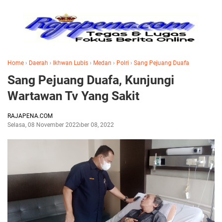
Home
›
Daerah
›
Ikhwan Lubis
›
Medan
›
Polri
›
Sang Pejuang Duafa
Sang Pejuang Duafa, Kunjungi
Wartawan Tv Yang Sakit
RAJAPENA.COM
Selasa, 08 November 2022
November 08, 2022