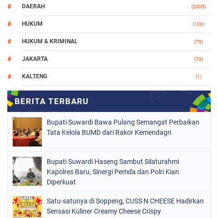
DAERAH
(2005)
HUKUM
(106)
HUKUM & KRIMINAL
(79)
JAKARTA
(70)
KALTENG
(1)
MAKASSAR
(78)
NASIONAL
(748)
Bupati Suwardi Bawa Pulang Semangat Perbaikan
ORGANISASI
(162)
Tata Kelola BUMD dari Rakor Kemendagri
PERISTIWA
(98)
Bupati Suwardi Haseng Sambut Silaturahmi
POLITIK
(157)
Kapolres Baru, Sinergi Pemda dan Polri Kian
POLRI
Diperkuat
(682)
SOPPENG
(1149)
Satu-satunya di Soppeng, CUSS N CHEESE Hadirkan
Sensasi Kuliner Creamy Cheese Crispy
SULSEL
(491)