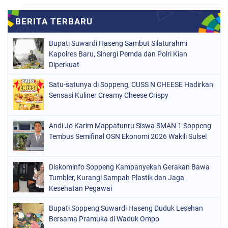
MAKASSAR
(78)
NASIONAL
(748)
Bupati Suwardi Haseng Sambut Silaturahmi
ORGANISASI
(162)
Kapolres Baru, Sinergi Pemda dan Polri Kian
Diperkuat
PERISTIWA
(98)
Satu-satunya di Soppeng, CUSS N CHEESE Hadirkan
POLITIK
(157)
Sensasi Kuliner Creamy Cheese Crispy
POLRI
(682)
SOPPENG
(1148)
Andi Jo Karim Mappatunru Siswa SMAN 1 Soppeng
Tembus Semifinal OSN Ekonomi 2026 Wakili Sulsel
SULSEL
(491)
Diskominfo Soppeng Kampanyekan Gerakan Bawa
Tumbler, Kurangi Sampah Plastik dan Jaga
Kesehatan Pegawai
Bupati Soppeng Suwardi Haseng Duduk Lesehan
Bersama Pramuka di Waduk Ompo