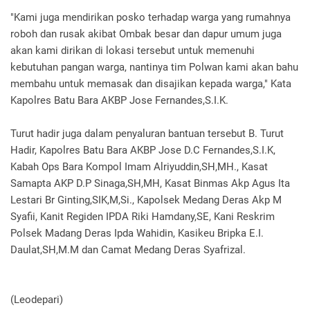
"Kami juga mendirikan posko terhadap warga yang rumahnya
roboh dan rusak akibat Ombak besar dan dapur umum juga
akan kami dirikan di lokasi tersebut untuk memenuhi
kebutuhan pangan warga, nantinya tim Polwan kami akan bahu
membahu untuk memasak dan disajikan kepada warga," Kata
Kapolres Batu Bara AKBP Jose Fernandes,S.I.K.
Turut hadir juga dalam penyaluran bantuan tersebut B. Turut
Hadir, Kapolres Batu Bara AKBP Jose D.C Fernandes,S.I.K,
Kabah Ops Bara Kompol Imam Alriyuddin,SH,MH., Kasat
Samapta AKP D.P Sinaga,SH,MH, Kasat Binmas Akp Agus Ita
Lestari Br Ginting,SIK,M,Si., Kapolsek Medang Deras Akp M
Syafii, Kanit Regiden IPDA Riki Hamdany,SE, Kani Reskrim
Polsek Madang Deras Ipda Wahidin, Kasikeu Bripka E.I.
Daulat,SH,M.M dan Camat Medang Deras Syafrizal.
(Leodepari)