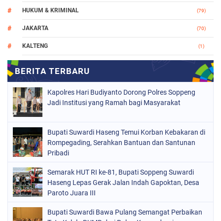
HUKUM & KRIMINAL
(79)
JAKARTA
(70)
KALTENG
(1)
MAKASSAR
(78)
NASIONAL
(748)
Kapolres Hari Budiyanto Dorong Polres Soppeng
ORGANISASI
(162)
Jadi Institusi yang Ramah bagi Masyarakat
PERISTIWA
(98)
Bupati Suwardi Haseng Temui Korban Kebakaran di
POLITIK
(157)
Rompegading, Serahkan Bantuan dan Santunan
POLRI
Pribadi
(683)
SOPPENG
(1152)
Semarak HUT RI ke-81, Bupati Soppeng Suwardi
Haseng Lepas Gerak Jalan Indah Gapoktan, Desa
SULSEL
(491)
Paroto Juara III
Bupati Suwardi Bawa Pulang Semangat Perbaikan