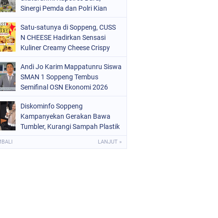
OLRI
(682)
Sinergi Pemda dan Polri Kian
Diperkuat
OPPENG
(1149)
Satu-satunya di Soppeng, CUSS
N CHEESE Hadirkan Sensasi
ULSEL
(491)
Kuliner Creamy Cheese Crispy
Andi Jo Karim Mappatunru Siswa
SMAN 1 Soppeng Tembus
Semifinal OSN Ekonomi 2026
Wakili Sulsel
Diskominfo Soppeng
Kampanyekan Gerakan Bawa
Tumbler, Kurangi Sampah Plastik
dan Jaga Kesehatan Pegawai
MBALI
LANJUT »