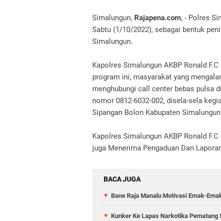
Simalungun,
Rajapena.com
, - Polres 
Sabtu (1/10/2022), sebagai bentuk pen
Simalungun.
Kapolres Simalungun AKBP Ronald F.C Si
program ini, masyarakat yang mengalam
menghubungi call center bebas pulsa 
nomor 0812-6032-002, disela-sela kegi
Sipangan Bolon Kabupaten Simalungun
Kapolres Simalungun AKBP Ronald F.C S
juga Menerima Pengaduan Dan Laporan
BACA JUGA
Bane Raja Manalu Motivasi Emak-Ema
Kunker Ke Lapas Narkotika Pematang 