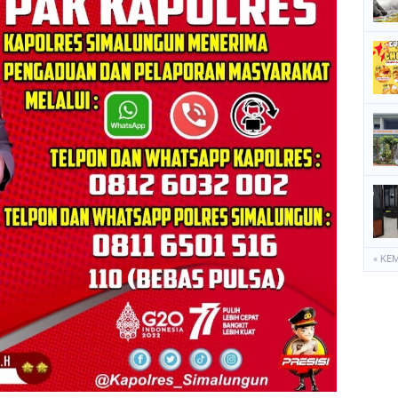
P
S
S
« KE