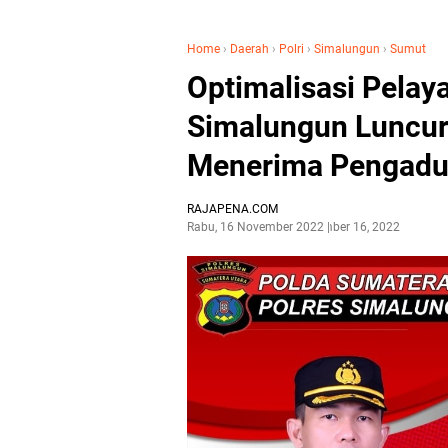
Home
›
Daerah
›
Polri
›
Simalungun
›
Sumut
Optimalisasi Pelay
Simalungun Luncurk
Menerima Pengadu
RAJAPENA.COM
Rabu, 16 November 2022
November 16, 2022