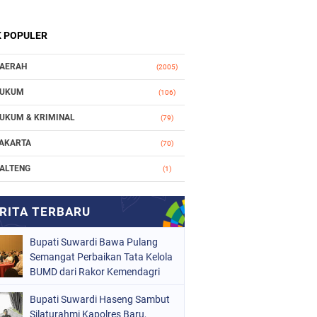
K POPULER
AERAH
(2005)
UKUM
(106)
UKUM & KRIMINAL
(79)
AKARTA
(70)
ALTENG
(1)
AKASSAR
(78)
ASIONAL
(748)
Bupati Suwardi Bawa Pulang
RGANISASI
(162)
Semangat Perbaikan Tata Kelola
ERISTIWA
BUMD dari Rakor Kemendagri
(98)
OLITIK
(157)
Bupati Suwardi Haseng Sambut
Silaturahmi Kapolres Baru,