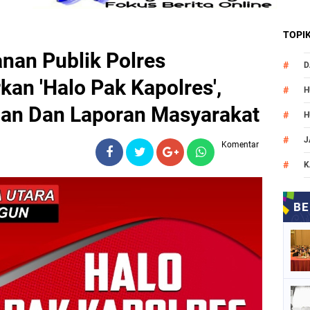
TOPI
anan Publik Polres
D
an 'Halo Pak Kapolres',
H
an Dan Laporan Masyarakat
H
J
Komentar
K
M
N
O
P
P