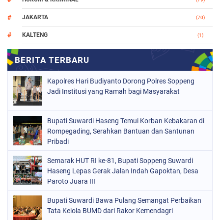
JAKARTA
(70)
KALTENG
(1)
MAKASSAR
(78)
NASIONAL
(748)
Kapolres Hari Budiyanto Dorong Polres Soppeng
ORGANISASI
(162)
Jadi Institusi yang Ramah bagi Masyarakat
PERISTIWA
(98)
Bupati Suwardi Haseng Temui Korban Kebakaran di
POLITIK
(157)
Rompegading, Serahkan Bantuan dan Santunan
POLRI
Pribadi
(683)
SOPPENG
(1152)
Semarak HUT RI ke-81, Bupati Soppeng Suwardi
Haseng Lepas Gerak Jalan Indah Gapoktan, Desa
SULSEL
(491)
Paroto Juara III
Bupati Suwardi Bawa Pulang Semangat Perbaikan
Tata Kelola BUMD dari Rakor Kemendagri