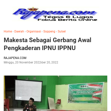
Home
›
Daerah
›
Organisasi
›
Soppeng
›
Sulsel
Makesta Sebagai Gerbang Awal
Pengkaderan IPNU IPPNU
RAJAPENA.COM
Minggu, 20 November 2022
November 20, 2022