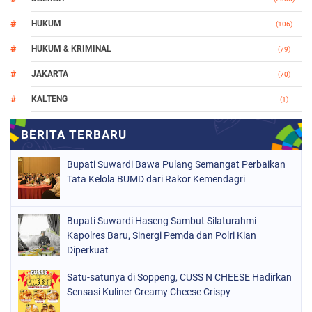
HUKUM
(106)
HUKUM & KRIMINAL
(79)
JAKARTA
(70)
KALTENG
(1)
MAKASSAR
(78)
NASIONAL
(748)
Bupati Suwardi Bawa Pulang Semangat Perbaikan
ORGANISASI
(162)
Tata Kelola BUMD dari Rakor Kemendagri
PERISTIWA
(98)
Bupati Suwardi Haseng Sambut Silaturahmi
POLITIK
(157)
Kapolres Baru, Sinergi Pemda dan Polri Kian
POLRI
Diperkuat
(682)
SOPPENG
(1149)
Satu-satunya di Soppeng, CUSS N CHEESE Hadirkan
Sensasi Kuliner Creamy Cheese Crispy
SULSEL
(491)